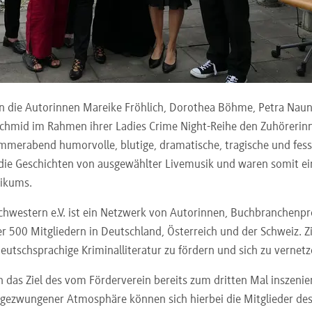
n die Autorinnen Mareike Fröhlich, Dorothea Böhme, Petra Naun
chmid im Rahmen ihrer Ladies Crime Night-Reihe den Zuhörerin
mmerabend humorvolle, blutige, dramatische, tragische und fess
e Geschichten von ausgewählter Livemusik und waren somit ei
likums.
hwestern e.V. ist ein Netzwerk von Autorinnen, Buchbranchenpr
r 500 Mitgliedern in Deutschland, Österreich und der Schweiz. Zie
deutschsprachige Kriminalliteratur zu fördern und sich zu vernetz
h das Ziel des vom Förderverein bereits zum dritten Mal inszeni
gezwungener Atmosphäre können sich hierbei die Mitglieder des