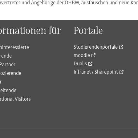
nvertreter und Angehörige der DHBW, austauschen und neue Kon
ormationen für
Portale
Studierendenportale
ninteressierte
moodle
rende
Dualis
Partner
Intranet / Sharepoint
ozierende
i
eitende
ational Visitors