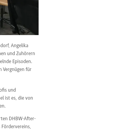
dorf, Angelika
nen und Zuhörern
elnde Episoden.
n Vergnügen für
ofis und
l ist es, die von
en.
erten DHBW-After-
 Fördervereins,