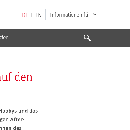
Informationen für
DE
|
EN
Suche
sfer
Suche
auf den
 Hobbys und das
gen After-
innen des