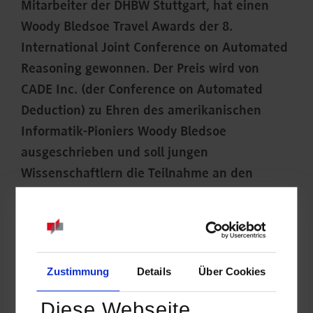
Mitarbeiter der DHBW Stuttgart, hat einen
Woody Bledsoe Travel Awards der 8.
International Joint Conference on Automated
Reasoning gewonnen. Der Preis wird von
CADE Inc. (der Conference on Automated
Deduction) zu Ehren des amerikanischen
Informatik-Pioniers Woody Bledsoe
ausgeschrieben und soll jungen
Wissenschaftlern die Teilnahme an den
internationalen Konferenzen CADE und IJCAR
ermöglichen, die im jährlichen Wechsel
stattfinden.
Zustimmung
Details
Über Cookies
Diese Webseite