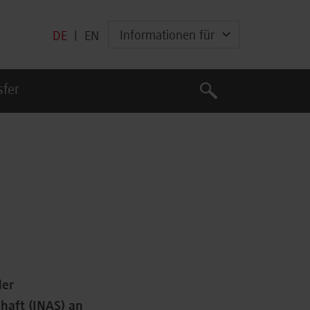
Informationen für
DE
|
EN
Suche
sfer
Suche
n
der
haft (INAS) an