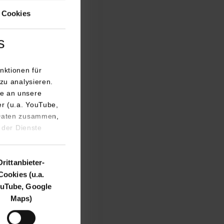
 Cookies
s
nktionen für
zu analysieren.
t? Welche
e an unsere
er (u.a. YouTube,
 tragfähige,
 Daten zusammen,
ung von BAG und
 der Dienste
cklung im Kärntner
d stellte
Drittanbieter-
Cookies (u.a.
, ging in ihrem
uTube, Google
ale und
Maps)
angsleiterin Soziale
erstützung von