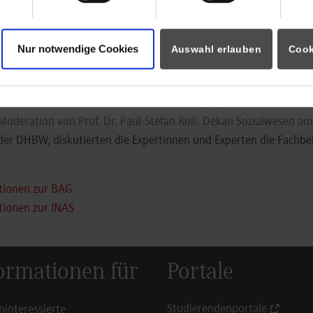
n von Netzwerken.
nblick in die Praxis lieferte Markus Schilling: Er berichtete von ü
Nur notwendige Cookies
Auswahl erlauben
Cook
im Stuttgarter Kinder- und Familienzentrum St. Josef. Um die n
er- und Jugendhilfe in der Sozialwirtschaft ging es schließlich i
ert von der TH Köln. Beendet wurde die Tagung mit einem Podiu
 Moderation von Prof. Dr. Paul-Stefan Roß, Dekan Sozialwesen am
er DHBW, diskutierten die Expertinnen und Experten die Fachbe
tionen zur BAG
tionen zur INAS
ormationen für
Portale
Studierendenportale
ninteressierte