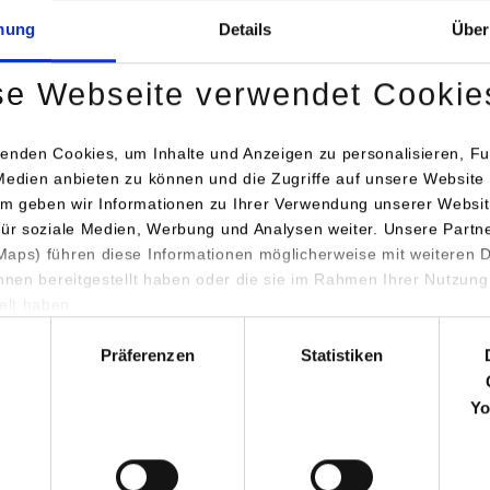
mung
Details
Über
se Webseite verwendet Cookie
enden Cookies, um Inhalte und Anzeigen zu personalisieren, Fu
Medien anbieten zu können und die Zugriffe auf unsere Website 
rtnerschaften werden in der Kinder- und Jugendarbeit gebrauch
m geben wir Informationen zu Ihrer Verwendung unserer Websit
für soziale Medien, Werbung und Analysen weiter. Unsere Partn
iese aufweisen? Und wie müssen sie entwickelt werden, um eine
aps) führen diese Informationen möglicherweise mit weiteren
sammenarbeit zu ermöglichen? Diese Fragen wurden auf der Tag
ihnen bereitgestellt haben oder die sie im Rahmen Ihrer Nutzung
diskutiert. Raphael Schmid von der Fachstelle für Qualitätsentwi
lt haben.
ierte über die Herausforderung, Kinderschutznetze zu spannen un
hl
orschung und Praxis vor.
Präferenzen
Statistiken
agmeister, Professorin für Sozialökonomie an der DHBW Stuttgart
Yo
nüpfen zweckmäßiger Netzwerkbande und die Zielsetzung, Merkm
 und fixer Kopplungen ein. Prof. Dr. Waltraud Grillitsch, Studieng
ärnten, referierte zur Gestaltung von Auffangnetzen und der Unt