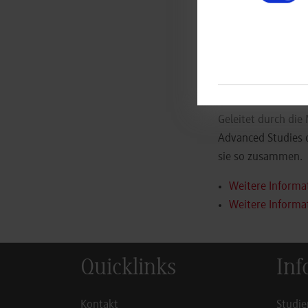
Entwicklungszykle
Einen wertvollen Ei
Netzwerkerfahrung 
Netzwerken der Kind
Dr. Herbert Schub
Geleitet durch die
Advanced Studies d
sie so zusammen.
Weitere Informa
Weitere Informa
Quicklinks
Inf
Kontakt
Studie