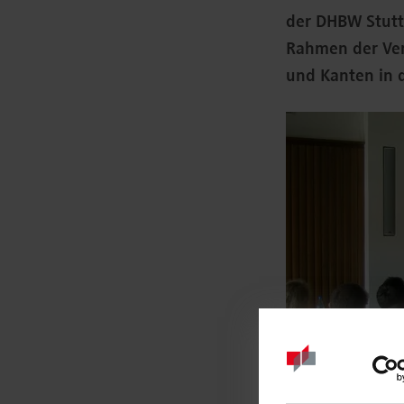
der DHBW Stutt
Rahmen der Ver
und Kanten in 