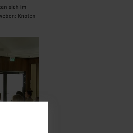
en sich im
weben: Knoten