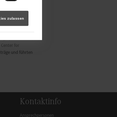
ber 10 Jahren
ies zulassen
eue Kultur von
m Vortrag von Prof.
msgespräch:
 Center for
iträge und führten
Kontaktinfo
Ansprechpersonen