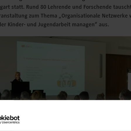
gart statt. Rund 80 Lehrende und Forschende tauscht
anstaltung zum Thema „Organisationale Netzwerke 
der Kinder- und Jugendarbeit managen“ aus.