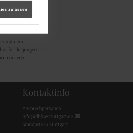
ies zulassen
um nach wie vor
ußerte sich
die
tner mit dem
bot für die jungen
ncen unserer
Kontaktinfo
Ansprechpersonen
info@dhbw-stuttgart.de
Standorte in Stuttgart