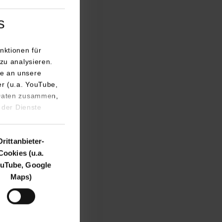
s
nktionen für
zu analysieren.
 denen die
e an unsere
 konnten. Einige
er (u.a. YouTube,
nen Studienplatz
 Daten zusammen,
 der Dienste
Technik konnten die
n. Darüber hinaus
Drittanbieter-
Cookies (u.a.
nes Managers zu
uTube, Google
Maps)
im Studienbereich
lter Menschen am
nt“, bei der klar