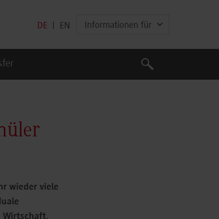
Informationen für
DE
|
EN
Suche
sfer
Suche
hüler
r wieder viele
duale
 Wirtschaft,