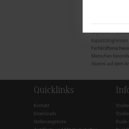
wurde, was sich hin
Die auch in diese
sehr gefragt ist un
begeistert: „Sowoh
Kapazitätsgrenzen 
Fachkräftenachwuch
Menschen besonders
Alumni auf dem A
Quicklinks
Inf
Kontakt
Studie
Downloads
Studie
Stellenangebote
Duale 