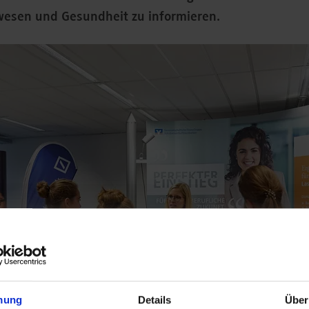
lwesen und Gesundheit zu informieren.
mung
Details
Über