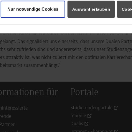
ter dem häufig fehlinterpretierten Begriff tatsächlich versteckt.
Nur notwendige Cookies
Auswahl erlauben
Cook
m Jahr anhaltenden Besucherströme zeigen, dass das duale Studi
d dem Puls der Zeit entspricht. Rektor Prof. Dr. Joachim Weber ä
l bei den Ausstellern als auch bei den Gästen sind wir wieder an 
gelangt. Das signalisiert uns einerseits, dass unsere Dualen Par
s sehr zufrieden sind und andererseits, dass unser Studienange
 attraktiv ist, was nicht zuletzt mit den optimalen Karrierecha
rbeitsmarkt zusammenhängt.“
ormationen für
Portale
Studierendenportale
ninteressierte
moodle
rende
Dualis
Partner
Intranet / Sharepoint