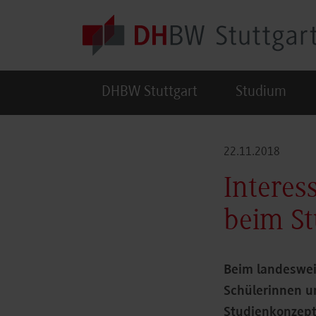
Skip to main content
DHBW Stuttgart
Studium
22.11.2018
Interes
beim St
Beim landeswei
Schülerinnen u
Studienkonzept