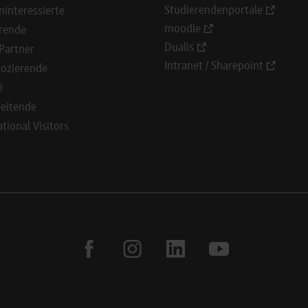
Studierendenportale
ninteressierte
moodle
rende
Dualis
Partner
Intranet / Sharepoint
ozierende
i
eitende
ational Visitors
facebook
instagram
linkedin
youtube