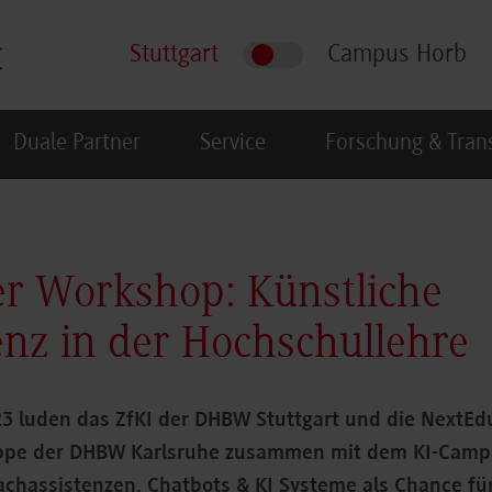
Stuttgart
Campus Horb
Duale Partner
Service
Forschung & Tran
r Workshop: Künstliche
genz in der Hochschullehre
23 luden das ZfKI der DHBW Stuttgart und die NextEd
ppe der DHBW Karlsruhe zusammen mit dem KI-Cam
chassistenzen, Chatbots & KI Systeme als Chance für