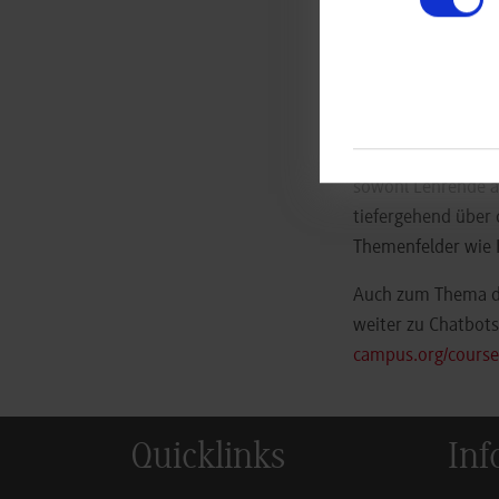
Konsequenzen für 
Teilnehmenden in a
verändern werden u
Veränderungen vor
Diesem Zweck dient
sowohl Lehrende a
tiefergehend über
Themenfelder wie K
Auch zum Thema des
weiter zu Chatbots
campus.org/course
Quicklinks
Inf