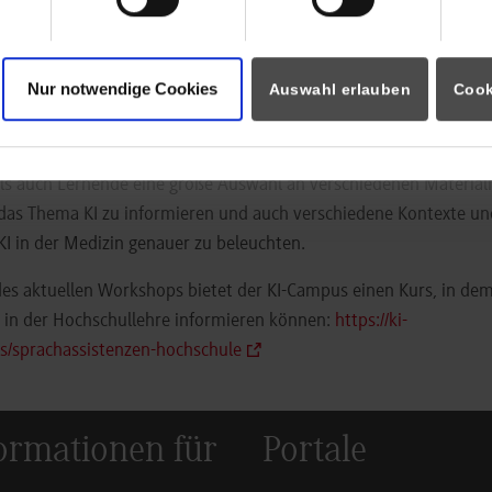
aktuelle Prüfungsformen wurden diskutiert. Zusammenfassend k
llen Diskussionen feststellen, dass sich die Lehre und das Lerne
nd es von Bedeutung sein wird, dass sich die Hochschulen auf 
Nur notwendige Cookies
Auswahl erlauben
Cook
bereiten.
 auch der KI-Campus, die Lernplattform für Künstliche Intelligen
ls auch Lernende eine große Auswahl an verschiedenen Materiali
 das Thema KI zu informieren und auch verschiedene Kontexte un
I in der Medizin genauer zu beleuchten.
 aktuellen Workshops bietet der KI-Campus einen Kurs, in dem 
 in der Hochschullehre informieren können:
https://ki-
s/sprachassistenzen-hochschule
ormationen für
Portale