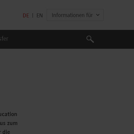
Informationen für
DE
|
EN
Suche
sfer
Suche
ucation
pus zum
 die