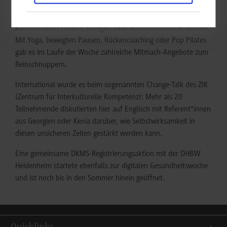
Dass Bewegung gegen schlechte Stimmung hilft und die
Konzentration fördert, belegen viele wissenschaftliche Studien.
Mit Yoga, bewegten Pausen, Rückencoaching oder Pop Pilates
gab es im Laufe der Woche zahlreiche Mitmach-Angebote zum
Reinschnuppern.
International wurde es beim sogenannten Change-Talk des ZIK
(Zentrum für Interkulturelle Kompetenz): Mehr als 20
Teilnehmende diskutierten hier auf Englisch mit Referent*innen
aus Georgien oder Kenia darüber, wie Selbstwirksamkeit in
diesen unsicheren Zeiten gestärkt werden kann.
Eine gemeinsame DKMS-Registrierungsaktion mit der DHBW
Heidenheim startete ebenfalls zur digitalen Gesundheitswoche
und ist noch bis in den Sommer hinein geöffnet.