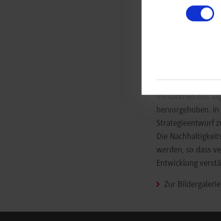
bereiten wir den W
Gemeinsam mit dem
Vizepräsident*innen
Dieter Heinbach w
Bildung und Gesell
Forschung und Weit
Im Rahmen des Tage
hervorgehoben. In
Strategieentwurf z
Die Nachhaltigkeit
werden, so dass v
Entwicklung verstä
Zur Bildergaler