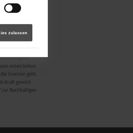
den
d Kanzler Dr. Wolf
gkeit in der
ies zulassen
 in Lehre,
Nachhaltigkeit
nsam entwickelten
 die Gremien geht.
n Kraft gesetzt
 zur Nachhaltigen