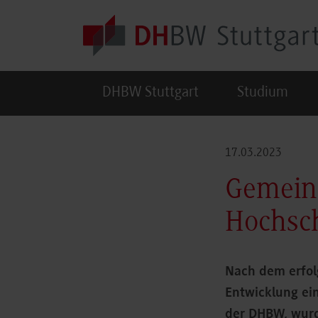
Skip to main content
DHBW Stuttgart
Studium
17.03.2023
Gemeins
Hochsc
Nach dem erfol
Entwicklung ei
der DHBW, wurde