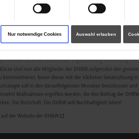
eg hin zu einer nachhaltigen Zukunft in unserer Gesellschaft.“
 Vorsitzenden des Aufsichtsrats der DHBW Stefan Wolf sowie 
 Prof. Dr. Peter Väterlein und Prof. Dr. Doris Nitsche-Ruhland un
urden besonders Aspekte der «Verantwortung für mehr Nachhalti
Nur notwendige Cookies
Auswahl erlauben
Cook
schaft» und die Ansätze der DHBW für «Nachhaltigkeit der DHBW
erbildung» diskutiert und Impulse gesetzt.
s wurden auch die Chancen der Digitalisierung im Einklang mit 
 Kürze sind nun alle Mitglieder der DHBW aufgerufen den gemei
u kommentieren, bevor dieser mit der nächsten Senatssitzung in
sstrategie soll in den darauffolgenden Monaten beschlossen und i
ermehrt Maßnahmen ergriffen werden, die den Beitrag der DHBW
rken. Die Botschaft: Die DHBW will Nachhaltigkeit leben!
ie auf der Website der DHBW