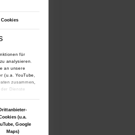
 Cookies
©
s
gten nun erstmalig
 Details für eine
nktionen für
n dabei besonders
zu analysieren.
 für die
e an unsere
 orientieren sich
er (u.a. YouTube,
arena Sinsheim
 Daten zusammen,
ele in der DHBW
 der Dienste
hschule zu
hl von
Drittanbieter-
r Jahr 10.000
Cookies (u.a.
n den Arbeitsmarkt
uTube, Google
an der DHBW. So
Maps)