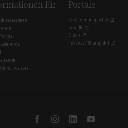
ormationen für
Portale
Studierendenportale
ninteressierte
moodle
rende
Dualis
Partner
Intranet / Sharepoint
ozierende
i
eitende
ational Visitors
facebook
instagram
linkedin
youtube