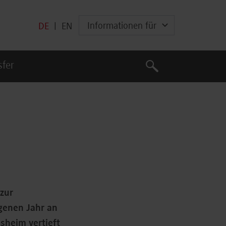
Informationen für
DE
|
EN
Suche
sfer
Suche
zur
genen Jahr an
sheim vertieft