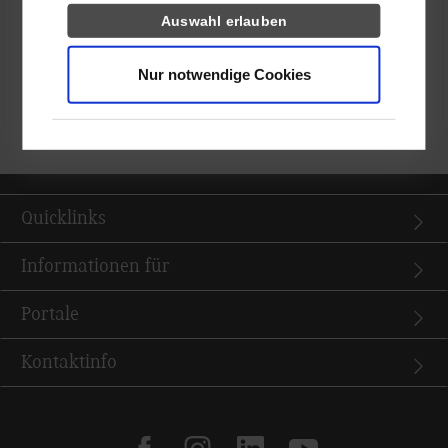
Seminare aus dem International Study Programme belegt und
Auswahl erlauben
ihre Kenntnisse in Wirtschafts- und Informatikthemen vertieft.
Nur notwendige Cookies
Im kommenden März begrüßt das Auslandsamt die nächste
Gruppe von Gaststudierenden. Die Vorbereitungen laufen
bereits auf Hochtouren.
Quicklinks
Informationen für
Portale
Kontaktinfo
facebook
instagram
linkedin
youtube