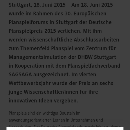
Stuttgart, 18. Juni 2015 – Am 18. Juni 2015
wurde im Rahmen des 30. Europäischen
Planspielforums in Stuttgart der Deutsche
Planspielpreis 2015 verliehen. Mit ihm
werden wissenschaftliche Abschlussarbeiten
zum Themenfeld Planspiel vom Zentrum für
Managementsimulation der DHBW Stuttgart
in Kooperation mit dem Planspielfachverband
SAGSAGA ausgezeichnet. Im vierten
Wettbewerbsjahr wurde der Preis an sechs
junge Wissenschaftler/innen für ihre
innovativen Ideen vergeben.
Planspiele sind ein wichtiger Baustein im
anwendungsorientierten Lernen in Unternehmen und
Hochschulen. Der Deutsche Planspielpreis wurde initiiert, damit