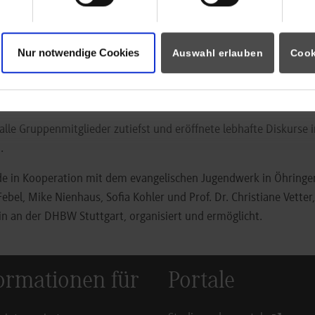
 war auch ein Besuch im Polin-Museum, das mit einer faszinieren
usstellung durch die Geschichte der Juden und das Leben von J
Nur notwendige Cookies
Auswahl erlauben
Cook
jahrhundertelange Periode des Antisemitismus gab. Im Korczakia
nden Waisenhaus, das Korczak ab 1912 leitete untergebracht ist, 
nd Teilnehmer an dieser Exkursion Wissenswertes über dessen L
alle Gruppenmitglieder zutiefst und eröffnete lebhafte Diskurse 
.
de in Kooperation mit dem evangelischen Jugendwerk in Öhringen
bel, Mike Nienhaus, Sofia Kohler und Prof. Dr. Christiane Vetter,
in an der DHBW Stuttgart, organisiert und ermöglicht.
ormationen für
Portale