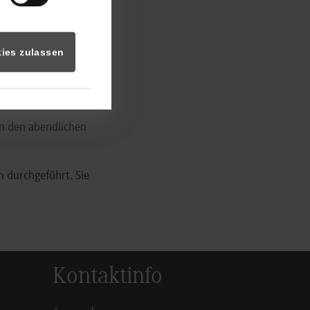
den und technisch
anusz Korczak
ies zulassen
num, das im
erfuhren die
eben und Wirken.
in den abendlichen
 durchgeführt. Sie
Kontaktinfo