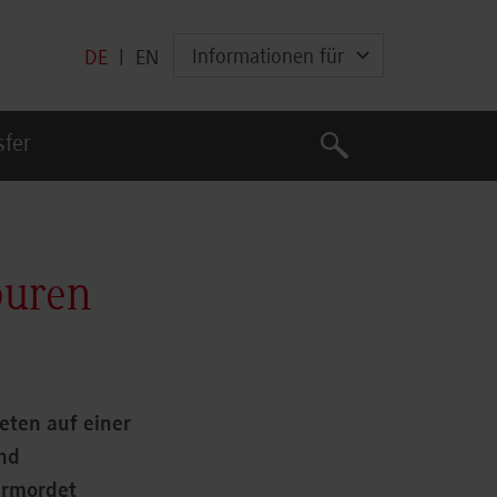
Informationen für
DE
|
EN
Suche
sfer
Suche
puren
eten auf einer
nd
ermordet