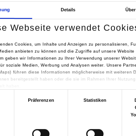
mung
Details
Über
se Webseite verwendet Cookie
ührung durch das ehemalige jüdische Ghetto in Warschau zeigte
enden Cookies, um Inhalte und Anzeigen zu personalisieren, Fu
ndruckt vom sogenannten Umschlagplatz. Unzählige Menschen, d
Medien anbieten zu können und die Zugriffe auf unsere Website 
en Waisenhauses, Korczak und seine engste Mitarbeiterin, wurde
m geben wir Informationen zu Ihrer Verwendung unserer Websit
tiert, was den sicheren Tod bedeutete. Heute steht dort ein Mah
für soziale Medien, Werbung und Analysen weiter. Unsere Partn
 durch den Lärm der vorbeifahrenden Autos und die heutigen Wo
aps) führen diese Informationen möglicherweise mit weiteren
rät.
ihnen bereitgestellt haben oder die sie im Rahmen Ihrer Nutzung
lt haben.
hemalige Vernichtungslager Treblinka gehörte für die Gruppe siche
hl
Präferenzen
Statistiken
ücken: Die Studierenden empfing in einem Kiefern- und Birkenwa
trum, in dem an die Tötung der Menschen erinnert wird. Zu seh
Yo
abseligkeiten der Opfer im kleinen Museumsgebäude. Ein Meer au
en des Lagers aufgestellt wurden, erinnert dort auch an den Hum