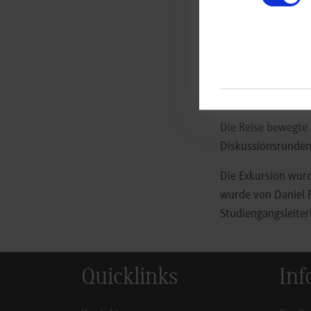
Teil der Exkursion
hochaufwendigen A
Einblicke in eine 
historisch erhalte
Teilnehmerinnen u
Die Reise bewegte 
Diskussionsrunden
Die Exkursion wur
wurde von Daniel Fe
Studiengangsleiter
Quicklinks
Inf