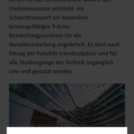
derzeit an der Lerchenstraße unweit des
Lindenmuseums entsteht, via
Schwertransport ein besonders
leistungsfähiges 5-Achs-
Bearbeitungszentrum für die
Metallbearbeitung angeliefert. Es wird nach
Einzug der Fakultät interdisziplinär und für
alle Studiengänge der Technik zugänglich
sein und genutzt werden.