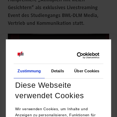
Filmpremiere „Äthiopien mit vielen
Gesichtern“ als exklusives Livestreaming
Event des Studiengangs BWL-DLM Media,
Vertrieb und Kommunikation statt.
Zustimmung
Details
Über Cookies
Diese Webseite
verwendet Cookies
Wir verwenden Cookies, um Inhalte und
Prof. Dr. Uwe C. Swoboda, Initiator und Leiter des Projekts zeigt
Anzeigen zu personalisieren, Funktionen für
sich hochzufrieden: „Trotz Coronakrise, haben wir hier die