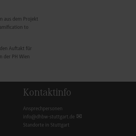
nn aus dem Projekt
amification to
den Auftakt für
an der PH Wien
Kontaktinfo
Ansprechpersonen
info@dhbw-stuttgart.de
Standorte in Stuttgart