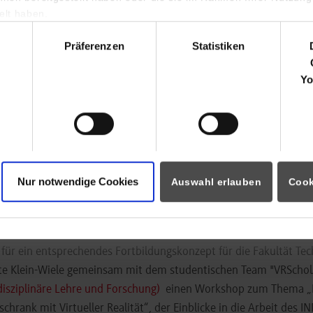
lt haben.
hl
Präferenzen
Statistiken
Yo
Nur notwendige Cookies
Auswahl erlauben
Cook
tion hatte Judit Klein-Wiele die Möglichkeit, einen Vortrag zum 
rhabens zu immersiven Medien in der Hochschullehre zu halten.
für ein entsprechendes Fortbildungskonzept für die Fakultät Te
tete Klein-Wiele gemeinsam mit dem studentischen Team "VRScho
disziplinäre Lehre und Forschung)
einen Workshop zum Thema „
schrank mit Virtueller Realität“, der Einblicke in die Arbeit des I