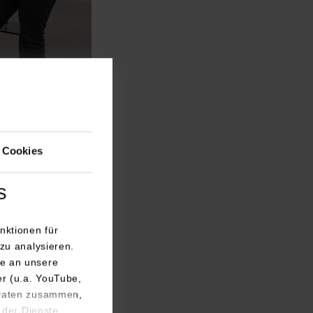
 und ermöglichte
nen intensiven
ul- und
 Cookies
beide DHBW
Tagung bei.
s
nktionen für
zu analysieren.
e an unsere
er (u.a. YouTube,
 Daten zusammen,
 der Dienste