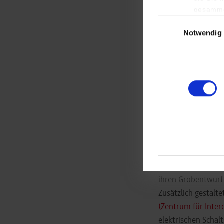
gesamme
Einwilligungsauswa
Notwendig
Neben der Organisa
ihres Promotionsvo
ihren Grobentwurf 
Zusätzlich gestal
(Zentrum für Inter
elektrischen Schalt