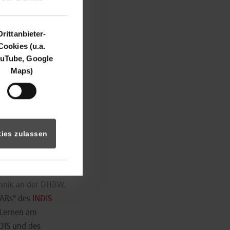
Drittanbieter-
Cookies (u.a.
uTube, Google
Maps)
ies zulassen
aktuellen Stand
 Sie präsentierte
chnik an der DHBW.
lARs" des
INDIS
Lernen am
NDIS und des