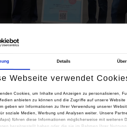
 umfasste 35 Vorträge, 7 Workshops und 4 Posterpräsentationen
fachliche Diskussionen und ein begleitendes Rahmenprogramm ei
gagement des Kernorganisationsteams des
Instituts für Hochsch
mung
Details
Über
g der DHBW
mit Prof. Dr. Gerhard Götz, Dr. Myriam Hamich, 
 Klein-Wiele, DHBW Stuttgart, trugen wesentlich zum Erfolg der 
se Webseite verwendet Cookie
enden Cookies, um Inhalte und Anzeigen zu personalisieren, Fu
 for:
Medien anbieten zu können und die Zugriffe auf unsere Website 
m geben wir Informationen zu Ihrer Verwendung unserer Websit
für soziale Medien, Werbung und Analysen weiter. Unsere Partn
aps) führen diese Informationen möglicherweise mit weiteren
ihnen bereitgestellt haben oder die sie im Rahmen Ihrer Nutzung