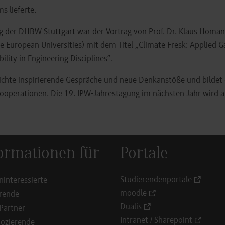
s lieferte.
ag der DHBW Stuttgart war der Vortrag von Prof. Dr. Klaus Homa
e European Universities) mit dem Titel „Climate Fresk: Applied G
ility in Engineering Disciplines“.
chte inspirierende Gespräche und neue Denkanstöße und bildet 
Kooperationen. Die 19. IPW-Jahrestagung im nächsten Jahr wird 
ormationen für
Portale
Studierendenportale
ninteressierte
moodle
rende
Dualis
Partner
Intranet / Sharepoint
ozierende