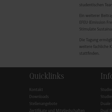
studentischen Team
Ein weiterer Beitr
EFEU (Emission Fre
Stimulate Sustainab
Die Tagung ermögli
weitere fachliche 
stattfinden.
Quicklinks
Inf
Kontakt
Studie
Downloads
Studie
Stellenangebote
Duale 
Zertifikate und Mitgliedschaften
Dual D