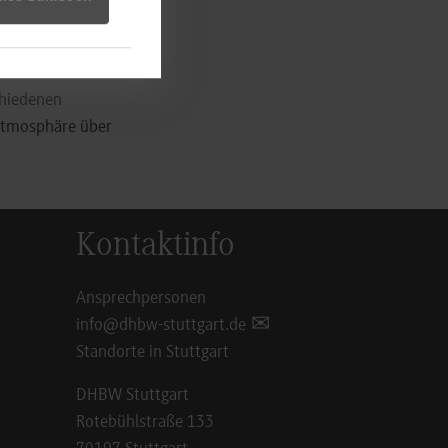
 Lehrenden an der
n an der Zahl 2.000
chiedenen
 Atmosphäre über
Kontaktinfo
Ansprechpersonen
info@dhbw-stuttgart.de
Standorte in Stuttgart
DHBW Stuttgart
Rotebühlstraße 133