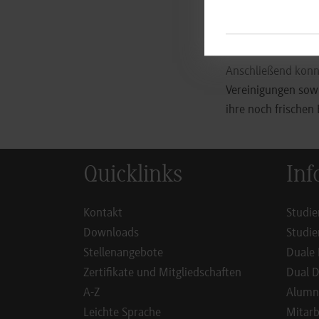
Hoodies zu gewinne
DHBW Stuttgart ist
lagen, wurden die 
Anschließend konnt
Vereinigungen sow
ihre noch frischen
Quicklinks
Inf
Kontakt
Studie
Downloads
Studie
Stellenangebote
Duale 
Zertifikate und Mitgliedschaften
Dual D
A-Z
Alumn
Leichte Sprache
Mitarb