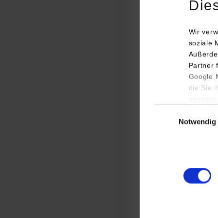
Die
Wir verw
soziale 
Die informative Ve
Außerde
von drei Vereinigu
Partner 
Studierenden-Vertr
Google M
der Veranstaltung 
die Sie 
„Mitmachen“ zu we
gesamme
Einwilligungsauswa
Der Förderverein s
Notwendig
Vorteile. Seit die
Stuttgart kostenfr
Möglichkeiten, da
Connection erfuhre
Auslandssemesters
Nach einer kurzen 