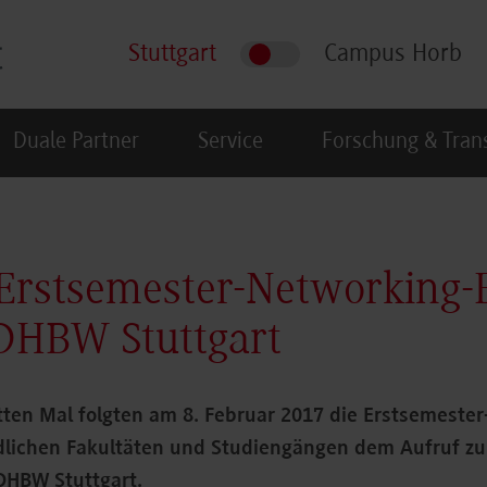
Stuttgart
Campus Horb
Duale Partner
Service
Forschung & Tran
 Erstsemester-Networking-
DHBW Stuttgart
tten Mal folgten am 8. Februar 2017 die Erstsemeste
dlichen Fakultäten und Studiengängen dem Aufruf z
DHBW Stuttgart.