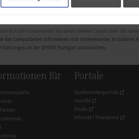
n. Dabei mussten sie schätzen, wie hoch die aktuelle Zahl aller
. Unter den Teilnehmern, die mit ihren Schätzungen am Nächste
Hoodies verlost.
en sich die Erstsemester bei einem kleinen Snack über die vers
ie das Campusleben informieren sich untereinander in lockerer
 Erfahrungen an der DHBW Stuttgart austauschen.
ormationen für
Portale
Studierendenportale
ninteressierte
moodle
rende
Dualis
Partner
Intranet / Sharepoint
ozierende
i
eitende