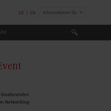
Informationen für
DE
|
EN
Suche
sfer
Suche
Event
r-Studierenden
um Networking-