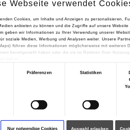
se Webseite verwendet Cookie
enden Cookies, um Inhalte und Anzeigen zu personalisieren, Fu
Medien anbieten zu können und die Zugriffe auf unsere Website 
ranstaltung fand in der Studierendenlounge der Paulinenstraße 
m geben wir Informationen zu Ihrer Verwendung unserer Websit
ngen organisiert: dem Verein der Freunde und Förderer der DHBW
für soziale Medien, Werbung und Analysen weiter. Unsere Partn
etung (StuV) und dem internationalen Studierendenclub Culture 
aps) führen diese Informationen möglicherweise mit weiteren
war es, auf die drei Hochschuleinrichtungen aufmerksam zu mac
ihnen bereitgestellt haben oder die sie im Rahmen Ihrer Nutzung
cken und sich gegenseitig auszutauschen.
lt haben.
hl
tellte sein vielseitiges Event- und Workshop-Programm vor, sowie
Präferenzen
Statistiken
sem Studienjahr ist die Mitgliedschaft im Förderverein für Studi
Yo
ei. Die Studierendenvertretung (StuV) informierte über ihre Aufg
s Campusleben an der DHBW Stuttgart aktiv mitzugestalten und 
n die Erstsemester, welche Unterstützung es beispielsweise bei 
 gibt.
Präsentation hatten die Studierenden die Möglichkeit bei einer
Nur notwendige Cookies
Auswahl erlauben
Cook