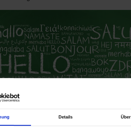
mung
Details
Über