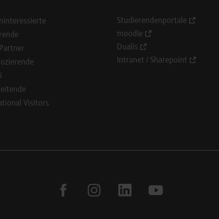
Studierendenportale
ninteressierte
moodle
rende
Dualis
Partner
Intranet / Sharepoint
ozierende
i
eitende
ational Visitors
facebook
instagram
linkedin
youtube