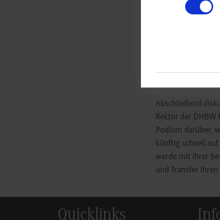
gemeinsame Aufgab
Kooperation in den
In verschiedenen W
vorstellen und dis
dabei in einem Imp
Sportarten am Beis
Abschließend disku
Rektor der DHBW H
Podium darüber, w
künftig schnell au
werde mit ihrer b
und Transfer ihren 
Quicklinks
Inf