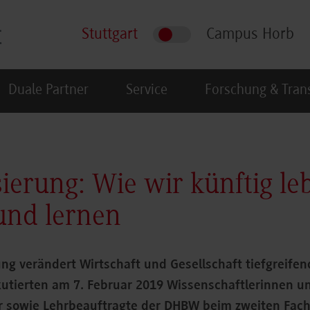
Stuttgart
Campus Horb
Duale Partner
Service
Forschung & Tran
sierung: Wie wir künftig le
und lernen
rung verändert Wirtschaft und Gesellschaft tiefgreife
kutierten am 7. Februar 2019 Wissenschaftlerinnen u
r sowie Lehrbeauftragte der DHBW beim zweiten Facht