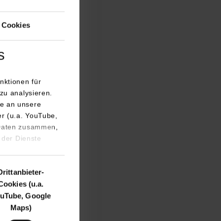
 Cookies
s
nd DHBW-Präsident
die Zuhörer in
nktionen für
cht anders als
zu analysieren.
sich damals nicht
e an unsere
er (u.a. YouTube,
 Daten zusammen,
ätten. Die
 der Dienste
cherheit.
igitalisierung
Drittanbieter-
zen Hochschulen im
Cookies (u.a.
en neue Potenziale
uTube, Google
und dabei ganz
Maps)
ls eine