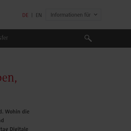
Informationen für
DE
|
EN
Suche
sfer
Suche
ben,
nd. Wohin die
nd
ag Digitale