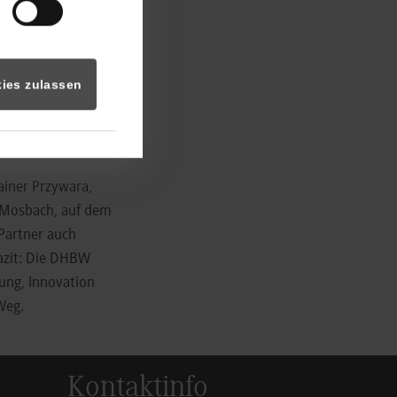
chschulische
italisierung
ies zulassen
art thematisierte
lympischen
ainer Przywara,
 Mosbach, auf dem
Partner auch
Fazit: Die DHBW
ung, Innovation
Weg.
Kontaktinfo