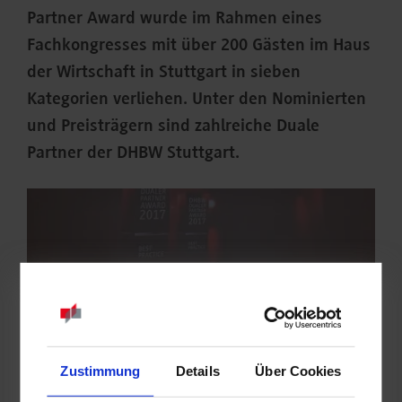
Partner Award wurde im Rahmen eines
Fachkongresses mit über 200 Gästen im Haus
der Wirtschaft in Stuttgart in sieben
Kategorien verliehen. Unter den Nominierten
und Preisträgern sind zahlreiche Duale
Partner der DHBW Stuttgart.
Zustimmung
Details
Über Cookies