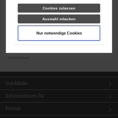
Insgesamt radelten 6.273 Stuttgarter*innen dieses Jahr rund
Cookies zulassen
1.450 000 km und sparten damit 223 t CO
ein – letztes Jahr
2
Auswahl erlauben
blieb man als Kommune noch unterhalb der Millionenmarke.
Auch damit zeigt sich, dass sowohl der Klimaschutz als auch
die Radverkehrsförderung den Bürger*innen am Herzen liegen.
Nur notwendige Cookies
Nach dem zaghaften Start des Teams DHBW Stuttgart auf Platz
77 dieses Jahr ist das Ziel für nächstes Jahr ganz klar, viel mehr
Studierende zu animieren und die Radkilometer zu
vervielfachen.
Quicklinks
Informationen für
Portale