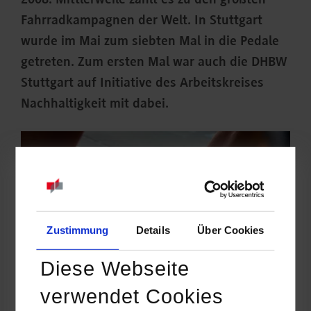
2008. Mittlerweile zählt es zu den größten
Fahrradkampagnen der Welt. In Stuttgart
wurde im Mai zum siebten Mal in die Pedale
getreten. Zum ersten Mal war auch die DHBW
Stuttgart auf Initiative des Arbeitskreises
Nachhaltigkeit mit dabei.
Zustimmung
Details
Über Cookies
Diese Webseite
verwendet Cookies
©