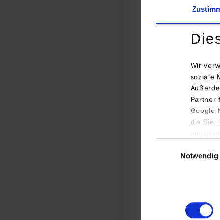
Zustim
Die
Wir verw
Somit ist die Fina
soziale 
Außerde
Zuge des Programm
Partner 
richtet sich an di
Google M
Krankenhäusern a
die Sie 
gesamme
„Damit leisten wir
Einwilligungsauswa
dynamischsten wac
Notwendig
zweiten Förderphas
so Prof. Dr. Joach
Der Studiengang „
entwickelt und imp