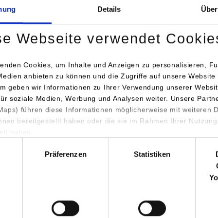
mung
Details
Über
se Webseite verwendet Cookie
enden Cookies, um Inhalte und Anzeigen zu personalisieren, Fu
nzierung des in 2011 gestarteten Programms für weitere 2,5 Jahre
Medien anbieten zu können und die Zugriffe auf unsere Website 
m geben wir Informationen zu Ihrer Verwendung unserer Websit
s entwickelte, berufsbegleitende Studiengang „Angewandte Pfl
für soziale Medien, Werbung und Analysen weiter. Unsere Partn
e Gesundheits- und Pflegebranche und ist auf den Weiterbildungsb
aps) führen diese Informationen möglicherweise mit weiteren
bgestimmt.
ihnen bereitgestellt haben oder die sie im Rahmen Ihrer Nutzung
lt haben.
 als Hochschule einen bedeutenden Beitrag zur personellen Weit
hl
hsenden Branche Deutschlands. Mit dieser Aufgabe und mit di
Präferenzen
Statistiken
e wird die DHBW Stuttgart in ihrem stets innovativen Studiena
im Weber, Rektor der DHBW Stuttgart.
Yo
Angewandte Pflegewissenschaften“ wird in Kooperation mit Prax
lementiert. Die Zusammenarbeit stellt ein wichtiges Erfolgskrite