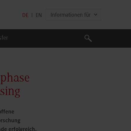
Informationen für
DE
|
EN
Suche
sfer
Suche
rphase
sing
offene
orschung
de erfolgreich.