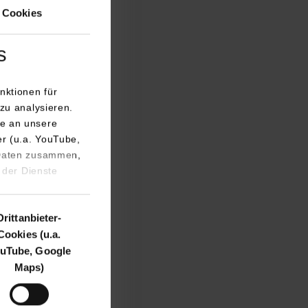
 Cookies
s
nktionen für
 gesichert. Der im
zu analysieren.
e an unsere
egewissenschaften“
er (u.a. YouTube,
edarf in
 Daten zusammen,
 der Dienste
erbildung der am
esem Zuspruch zur
Drittanbieter-
ngebot bestärkt“,
Cookies (u.a.
uTube, Google
Maps)
ispartnern
rium für die