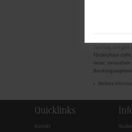
Programmgestaltun
Klinikum Schwäbisc
Stuttgart, Obersch
Prof. Dr. Anke Si
zeichnet seitens d
Zuschlag und gibt 
Förderphase steht 
neuer, innovativer
Beratungsangeboten
Weitere Informa
Quicklinks
Inf
Kontakt
Studie