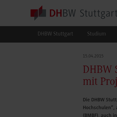
Skip to main content
DHBW Stuttgart
Studium
15.04.2015
DHBW St
mit Pro
Die DHBW Stutt
Hochschulen“, 
(BMBF), auch i