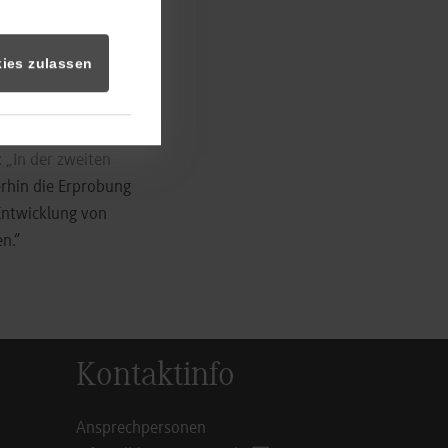
derem: Diakonie-
rg, Klinikum
lm.
ies zulassen
ften & Management,
uf den erneuten
: „In der zweiten
erhin die Erprobung
Entwicklung von
en.“
Kontaktinfo
Ansprechpersonen