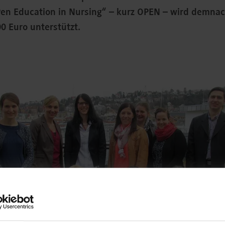
Pen Education in Nursing“ – kurz OPEN – wird demn
0 Euro unterstützt.