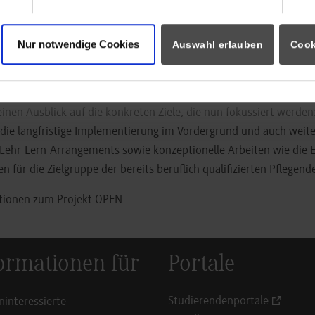
g des Studiengangs dar. Zu den Praxispartnern zählen unter an
h Hall, Kliniken des Landkreises Göppingen, Klinikum Ludwigsbu
Nur notwendige Cookies
wabenklinik, Robert-Bosch-Krankenhaus, Universitätsklinikum U
Auswahl erlauben
Cook
mon, Studiendekanin im Studienzentrum Gesundheitswissenscha
er DHBW Stuttgart für das Projekt verantwortlich. Sie ist stolz a
einen Ausblick auf die konkreten Ziele, die nun fokussiert werden
die langfristige Implementierung im Vordergrund und auch weit
 Lehr-Lern-Arrangements sowie konzeptionelle Arbeiten wie die 
 für die Zielgruppe der bereits beruflich qualifizierten Pflegend
tionen zum Projekt OPEN
ormationen für
Portale
Studierendenportale
ninteressierte