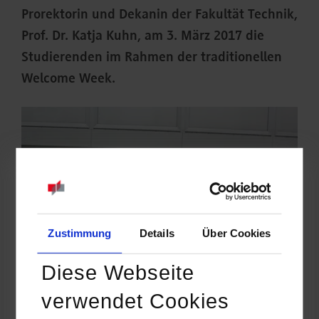
Prorektorin und Dekanin der Fakultät Technik,
Prof. Dr. Katja Kuhn, am 3. März 2017 die
Studierenden im Rahmen der traditionellen
Welcome Week.
Zustimmung
Details
Über Cookies
Diese Webseite
verwendet Cookies
Nach dem ersten Kennenlernen am Wochenende geht es für