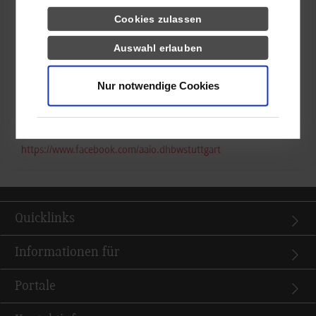
Bachelorarbeit an der DHBW Stuttgart schreiben.
Cookies zulassen
Bei den Studierenden aus dem Ausland erfreut sich die DHBW
Auswahl erlauben
Stuttgart großer Beliebtheit: Zehn Studierende aus dem letzten
Semester haben Ihren Aufenthalt an der DHBW Stuttgart um
Nur notwendige Cookies
ein weiteres Semester verlängert und absolvieren nun zum Teil
Praktika.
Weitere Informationen zu den Aktivitäten des Auslandsamts:
https://www.facebook.com/aaio.dhbwstuttgart
Quicklinks
Informationen für
Portale