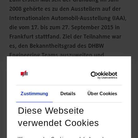
Zum ersten Mal seit der Gründung im Jahr
2008 gehörte es zu den Ausstellern auf der
Internationalen Automobil-Ausstellung (IAA),
die vom 17. bis zum 27. September 2015 in
Frankfurt stattfand. Ziel der Teilnahme war
es, den Bekanntheitsgrad des DHBW
Engineering Teams auszuweiten und
Kontakte zu potenziellen Sponsoren zu
knüpfen.
Zustimmung
Details
Über Cookies
Diese Webseite
verwendet Cookies