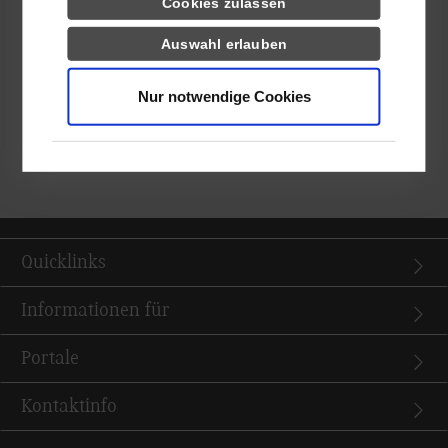
Cookies zulassen
Platz 8, in Barcelona Platz 11. In Italien konnte sich das Team
zum Saisonabschluss einen hervorragenden 2. Platz sichern.
Auswahl erlauben
Auch das Design und der Business Plan des Rennwagens
wurden von einer Jury bewertet. Hier schaffte es das DHBW
Nur notwendige Cookies
Engineering Team unter die Top 3.
Studierende, die selbst Teil des DHBW Engineering Teams
werden möchten, können sich hier informieren
Quicklinks
Informationen für
Portale
Kontaktinfo