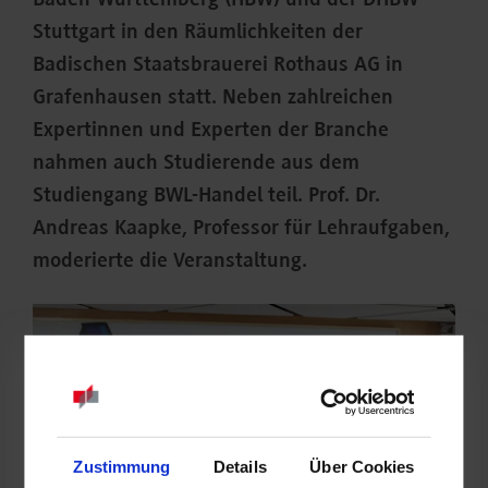
Baden-Württemberg (HBW) und der DHBW
Stuttgart in den Räumlichkeiten der
Badischen Staatsbrauerei Rothaus AG in
Grafenhausen statt. Neben zahlreichen
Expertinnen und Experten der Branche
nahmen auch Studierende aus dem
Studiengang BWL-Handel teil. Prof. Dr.
Andreas Kaapke, Professor für Lehraufgaben,
moderierte die Veranstaltung.
Zustimmung
Details
Über Cookies