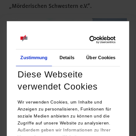
„Mörderischen Schwestern e.V.“.
Zustimmung
Details
Über Cookies
Diese Webseite
verwendet Cookies
Wir verwenden Cookies, um Inhalte und
Die Mörderischen Schwestern gehen über Leichen –
Anzeigen zu personalisieren, Funktionen für
selbstverständlich nur in der Theorie. Bei der Krimi-Lesung
soziale Medien anbieten zu können und die
tauchten die Krimiautorinnen Anita Konstantin, Dorothea
Zugriffe auf unsere Website zu analysieren.
Böhme, Sabine Kampermann, Ute Bareis, Tanja Jaurich und
Außerdem geben wir Informationen zu Ihrer