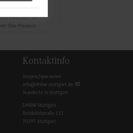
ese Facetten – bis
 ein Glas Prosecco
Kontaktinfo
Ansprechpersonen
info@dhbw-stuttgart.de
Standorte in Stuttgart
DHBW Stuttgart
Rotebühlstraße 133
70197 Stuttgart