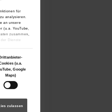
nktionen für
zu analysieren.
e an unsere
er (u.a. YouTube,
ter Markthalle und
 Daten zusammen,
 des Architekten
 der Dienste
mit einer
lle steht
Drittanbieter-
tte mit 33
Cookies (u.a.
ufsfläche und
uTube, Google
ienstleister*innen
Maps)
n und
nblicke machen
ftlich unrentabel“
ies zulassen
timme Mehrheit