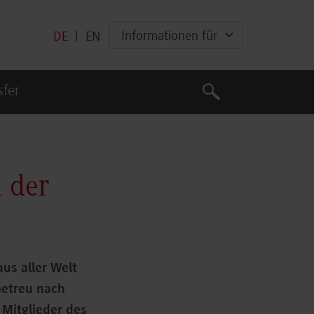
Informationen für
DE
|
EN
Suche
sfer
Suche
n der
us aller Welt
Getreu nach
Mitglieder des