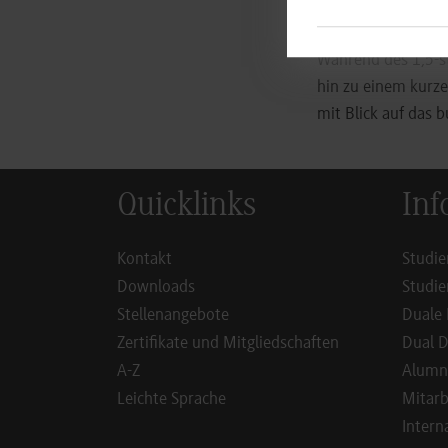
entschied sich der
Während des 1,5-st
hin zu einem kurze
mit Blick auf das 
Quicklinks
Inf
Kontakt
Studie
Downloads
Studie
Stellenangebote
Duale 
Zertifikate und Mitgliedschaften
Dual D
A-Z
Alumn
Leichte Sprache
Mitarb
Intern