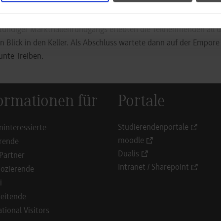
 Gemeinderat jedoch für den Erhalt des Gebäudes.
ündiger Markthallenrundgangs erlebten die Teilnehmenden all di
n Blick in den Keller. Als Abschluss wartete dann auf der Empore
bunte Treiben.
ormationen für
Portale
Studierendenportale
ninteressierte
moodle
rende
Dualis
Partner
Intranet / Sharepoint
ozierende
i
eitende
ational Visitors