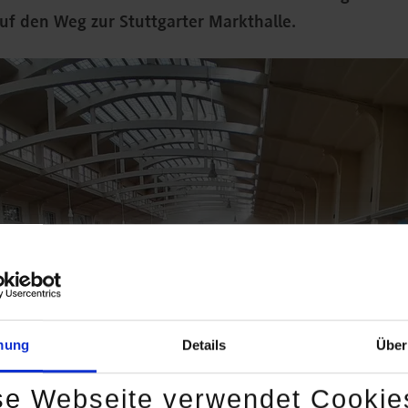
uf den Weg zur Stuttgarter Markthalle.
mung
Details
Über
se Webseite verwendet Cookie