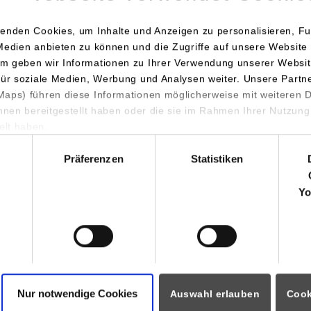
enden Cookies, um Inhalte und Anzeigen zu personalisieren, Fu
Medien anbieten zu können und die Zugriffe auf unsere Website 
m geben wir Informationen zu Ihrer Verwendung unserer Websit
für soziale Medien, Werbung und Analysen weiter. Unsere Partn
Teilnehmenden zunächst einiges über die Geschichte der Stuttgar
aps) führen diese Informationen möglicherweise mit weiteren
chen Besonderheiten des Bauwerks. Dieses wurde nach den Plänen
ihnen bereitgestellt haben oder die sie im Rahmen Ihrer Nutzung
ser gebaut und am 1. Januar 1914 eingeweiht. Der Jugendstilbau 
lt haben.
hl
Stahlbetonträgern und einer von einem Glasdach überspannten Ha
Präferenzen
Statistiken
enkmalschutz. Die Markthalle ist eine gern besuchte Einkaufsstä
kaufsständen. Die Halle umfasst rund 5.000 Quadratmeter Verka
Yo
änge von 60 Metern und einer Breite von 25 Metern zahlreichen D
n Raum.
 Schlemmerparadies finden sich nicht nur knackige Köstlichkeite
ikatessen - auch verblüffende Geschichten und ungewöhnliche Ei
 Gebäude äußerst interessant. So sollte die Markthalle, „wirtscha
Nur notwendige Cookies
Auswahl erlauben
Cook
e 1971 einem „multifunktionalen Zentrum" weichen. Mit einer S