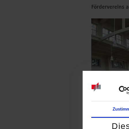
Fördervereins a
Zustim
Die