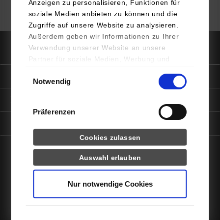
Anzeigen zu personalisieren, Funktionen für
soziale Medien anbieten zu können und die
Zugriffe auf unsere Website zu analysieren.
Außerdem geben wir Informationen zu Ihrer
Verwendung unserer Website an unsere
Quicklinks
Partner für soziale Medien, Werbung und
Analysen weiter. Unsere Partner (u.a.
Einwilligungsauswahl
Informationen für
Notwendig
YouTube, Google Maps) führen diese
Informationen möglicherweise mit weiteren
Portale
Daten zusammen, die Sie ihnen bereitgestellt
Präferenzen
haben oder die sie im Rahmen Ihrer Nutzung
Kontaktinfo
der Dienste gesammelt haben.
Cookies zulassen
Statistiken
Auswahl erlauben
facebook
instagram
linkedin
youtube
Drittanbieter-Cookies (u.a.
YouTube, Google Maps)
Nur notwendige Cookies
Impressum
Datenschutz
Barrierefreiheit