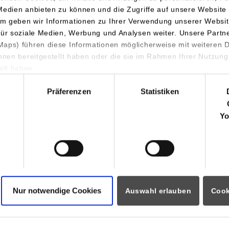
Medien anbieten zu können und die Zugriffe auf unsere Website 
m geben wir Informationen zu Ihrer Verwendung unserer Websit
für soziale Medien, Werbung und Analysen weiter. Unsere Partn
aps) führen diese Informationen möglicherweise mit weiteren
ihnen bereitgestellt haben oder die sie im Rahmen Ihrer Nutzung
lt haben.
ormationen für
Portale
hl
Präferenzen
Statistiken
Studierendenportale
ninteressierte
moodle
rende
Yo
Dualis
Partner
Intranet / Sharepoint
ozierende
i
eitende
ational Visitors
Nur notwendige Cookies
Auswahl erlauben
Cook