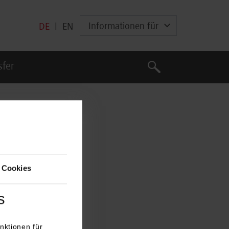
Informationen für
DE
|
EN
Suche
sfer
Suche
 Cookies
s
nktionen für