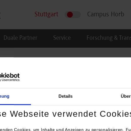
Stuttgart
Campus Horb
Duale Partner
Service
Forschung & Tran
n - Studienrichtung
mung
Details
Über
se Webseite verwendet Cookie
enden Cookies, um Inhalte und Anzeigen zu personalisieren, Fu