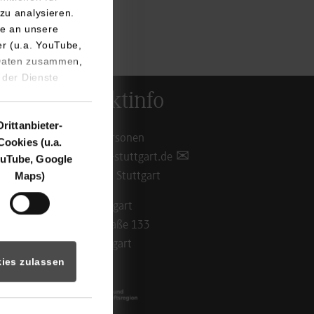
zu analysieren.
e an unsere
er (u.a. YouTube,
 Daten zusammen,
 der Dienste
Kontaktinfo
Drittanbieter-
Ansprechpersonen
Cookies (u.a.
info@dhbw-stuttgart.de
uTube, Google
Maps)
Standorte in Stuttgart
DHBW Stuttgart
Rotebühlstraße 133
70197 Stuttgart
ies zulassen