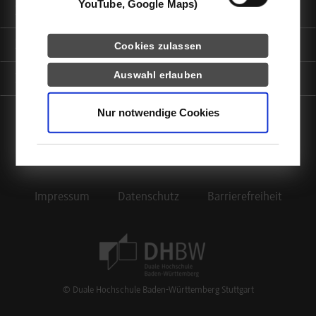
YouTube, Google Maps)
Informationen für
Portale
Cookies zulassen
Auswahl erlauben
Kontaktinfo
Nur notwendige Cookies
facebook
instagram
linkedin
youtube
Impressum
Datenschutz
Barrierefreiheit
Footer Meta Navigation
© Duale Hochschule Baden-Württemberg Stuttgart