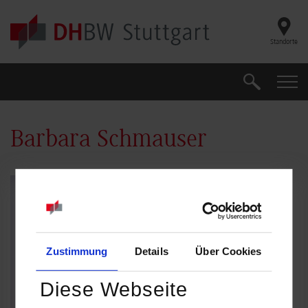
Skip to main content
Standorte
Suche
Suche
Barbara Schmauser
Zustimmung
Details
Über Cookies
Diese Webseite