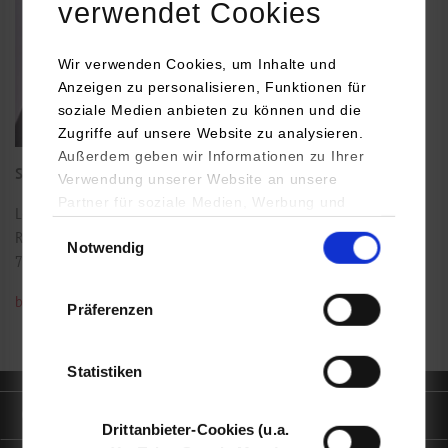
verwendet Cookies
Wir verwenden Cookies, um Inhalte und
Anzeigen zu personalisieren, Funktionen für
soziale Medien anbieten zu können und die
Zugriffe auf unsere Website zu analysieren.
Außerdem geben wir Informationen zu Ihrer
Studiengangssekretariat Wirtschaftsingenieurwesen
Verwendung unserer Website an unsere
Partner für soziale Medien, Werbung und
Lerchenstraße 1
Analysen weiter. Unsere Partner (u.a.
Einwilligungsauswahl
Raum: B5.06
Notwendig
YouTube, Google Maps) führen diese
70174
Stuttgart
Informationen möglicherweise mit weiteren
Daten zusammen, die Sie ihnen bereitgestellt
barbara.schmauser@dhbw-stuttgart.de
Präferenzen
haben oder die sie im Rahmen Ihrer Nutzung
der Dienste gesammelt haben.
Statistiken
Quicklinks
Drittanbieter-Cookies (u.a.