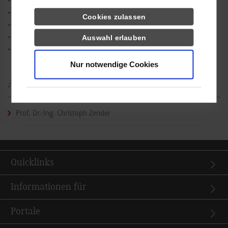
Altera FPGA Evaluation Board plus SPI-Extension
Altera Entwicklungsumgebung
Cookies zulassen
Cortex Evaluation Board
Entwicklungsumgebung Eclipse
Auswahl erlauben
Oszilloskope von Agilent/Keysight
Nur notwendige Cookies
Ansprechperson
Prof. Dr.-Ing. Christoph Zender
Quicklinks
Informationen für
Portale