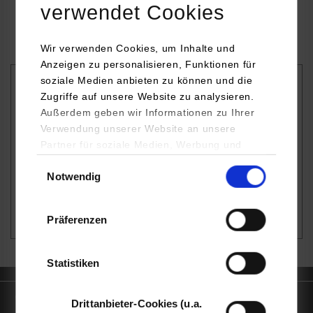
verwendet Cookies
Wir verwenden Cookies, um Inhalte und
Anzeigen zu personalisieren, Funktionen für
soziale Medien anbieten zu können und die
Bei Störungen und Problemen verwenden Sie bitte
Zugriffe auf unsere Website zu analysieren.
unser
Support-Formular
.
Ihre Anfrage wird dann direkt
Außerdem geben wir Informationen zu Ihrer
Verwendung unserer Website an unsere
an den zuständigen Spezialisten bzw. der zuständigen
Partner für soziale Medien, Werbung und
Spezialistin im IT.Service Center weitergeleitet.
Analysen weiter. Unsere Partner (u.a.
Einwilligungsauswahl
Bei generellen Fragen, Anregungen und
Notwendig
YouTube, Google Maps) führen diese
Verbesserungsvorschlägen stehe ich Ihnen gerne per E-
Informationen möglicherweise mit weiteren
Mail zur Verfügung.
Daten zusammen, die Sie ihnen bereitgestellt
Präferenzen
haben oder die sie im Rahmen Ihrer Nutzung
der Dienste gesammelt haben.
Statistiken
Quicklinks
Drittanbieter-Cookies (u.a.