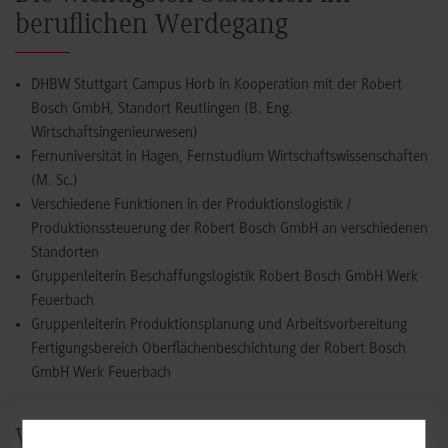
beruflichen Werdegang
DHBW Stuttgart Campus Horb in Kooperation mit der Robert
Bosch GmbH, Standort Reutlingen (B. Eng.
Wirtschaftsingenieurwesen)
Fernuniversität in Hagen, Fernstudium Wirtschaftswissenschaften
(M. Sc.)
Verschiedene Funktionen in der Produktionslogistik /
Produktionssteuerung der Robert Bosch GmbH an verschiedenen
Standorten
Gruppenleiterin Beschaffungslogistik Robert Bosch GmbH Werk
Feuerbach
Gruppenleiterin Produktionsplanung und Arbeitsvorbereitung
Fertigungsbereich Oberflächenbeschichtung der Robert Bosch
GmbH Werk Feuerbach
Warum ein duales Studium?