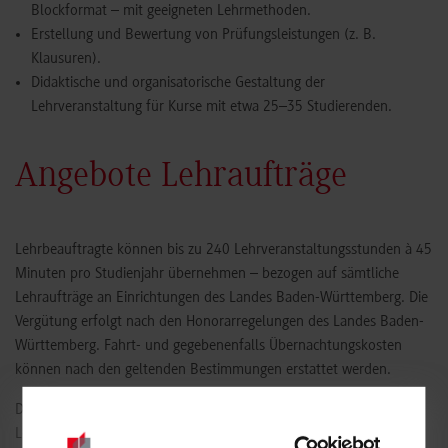
Blockformat – mit geeigneten Lehrmethoden.
Erstellung und Bewertung von Prüfungsleistungen (z. B.
Klausuren).
Didaktische und organisatorische Gestaltung der
Lehrveranstaltung für Kurse mit etwa 25–35 Studierenden.
Angebote Lehraufträge
Lehrbeauftragte können bis zu 240 Lehrveranstaltungsstunden à 45
Minuten pro Studienjahr übernehmen – bezogen auf sämtliche
Lehraufträge an Einrichtungen des Landes Baden-Württemberg. Die
Vergütung erfolgt nach den Honorarregelungen des Landes Baden-
Württemberg. Fahrt- und gegebenenfalls Übernachtungskosten
können nach den geltenden Bestimmungen erstattet werden.
Das duale Studienmodell der DHBW bietet besonders gute
Lehrbedingungen: Studierende wechseln alle drei Monate zwischen