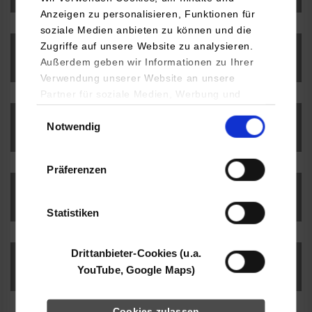
Anzeigen zu personalisieren, Funktionen für
soziale Medien anbieten zu können und die
Zugriffe auf unsere Website zu analysieren.
Zertifikate und Mitgliedschaften
Außerdem geben wir Informationen zu Ihrer
Verwendung unserer Website an unsere
Partner für soziale Medien, Werbung und
Analysen weiter. Unsere Partner (u.a.
Einwilligungsauswahl
Notwendig
YouTube, Google Maps) führen diese
Ehrensenatoren
Informationen möglicherweise mit weiteren
Daten zusammen, die Sie ihnen bereitgestellt
Präferenzen
haben oder die sie im Rahmen Ihrer Nutzung
der Dienste gesammelt haben.
Nachhaltigkeit
Statistiken
Drittanbieter-Cookies (u.a.
Vielfalt und Weltoffenheit
YouTube, Google Maps)
Cookies zulassen