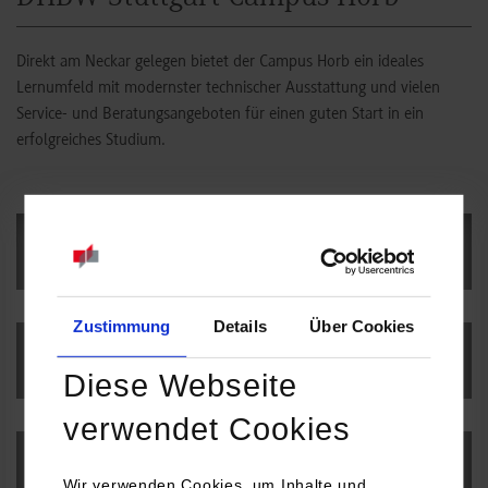
Direkt am Neckar gelegen bietet der Campus Horb ein ideales
Lernumfeld mit modernster technischer Ausstattung und vielen
Service- und Beratungsangeboten für einen guten Start in ein
erfolgreiches Studium.
Campus-Profil
Zustimmung
Details
Über Cookies
Zahlen, Daten, Fakten
Diese Webseite
verwendet Cookies
Historie, Erfolgsgeschichte
Wir verwenden Cookies, um Inhalte und