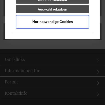
Filme
Auswahl erlauben
Nur notwendige Cookies
Vergaben
Quicklinks
Informationen für
Portale
Kontaktinfo