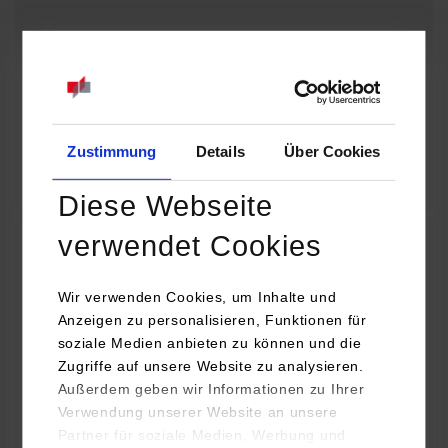
08.09.2026 - 08.09.2026
Baue dir deine eigene Lichtorgel! Wie wird aus einer Idee ein
funktionierendes technisches Projekt? Entdecke die Welt der
Elektronik und erfahre, wie…
Zustimmung
Details
Über Cookies
Zum Event
Diese Webseite
verwendet Cookies
32. Horber Sommerferienprogramm für Kinder
und Jugendliche: Mit Lego Education die Welt
Wir verwenden Cookies, um Inhalte und
Anzeigen zu personalisieren, Funktionen für
der Autos entdecken
soziale Medien anbieten zu können und die
Zugriffe auf unsere Website zu analysieren.
08.09.2026 - 08.09.2026
Außerdem geben wir Informationen zu Ihrer
Verwendung unserer Website an unsere
Hast du Lust, dein eigenes Auto zu bauen und zum Fahren zu
Partner für soziale Medien, Werbung und