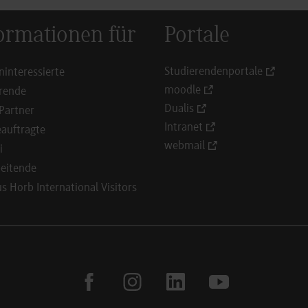
ormationen für
Portale
Studierendenportale
ninteressierte
moodle
rende
Dualis
Partner
Intranet
auftragte
webmail
i
eitende
 Horb International Visitors
facebook
instagram
linkedin
youtube