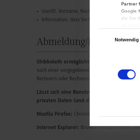
Partner 
Google M
UserID, Vorname, Nachname, E-Mail-Adresse
die Sie 
Information, dass Sie Mitglied der DHBW Stut
gesamme
Einwilligungsauswa
Notwendig
Abmeldung/Logout
Shibboleth ermöglicht zur Zeit leider kein
nach einer vorgegebenen Zeit (zwei Stunden ode
Rechnern oder Rechnern in Internet-Cafes nutze
Lässt sich eine Benutzung an einem öffentl
privaten Daten (und damit auch den Shibbo
Mozilla Firefox:
Chronik löschen über die Taste
Internet Explorer:
Browserverlauf löschen über