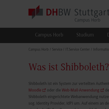
Skip to main content
Campus Horb
Studium
You are here:
Campus Horb
Service
IT.Service Center
Informatio
Was ist Shibboleth?
Shibboleth ist ein System zur verteilten Authe
Moodle
oder die
Web-Mail-Anwendung
de
Shibboleth eingerichtete Webanwendung nutzen,
sog. Identity Provider, IdP) um. Auf einem an