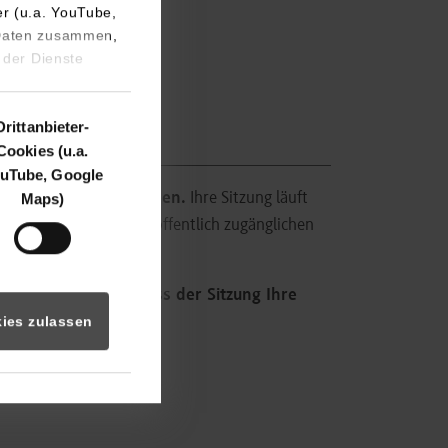
er (u.a. YouTube,
 Daten zusammen,
 der Dienste
Drittanbieter-
Cookies (u.a.
uTube, Google
Sign On-System abmelden.
Ihre Sitzung läuft
Maps)
erte Dienste nicht an öffentlich zugänglichen
edingt nach Abschluss der Sitzung Ihre
ies zulassen