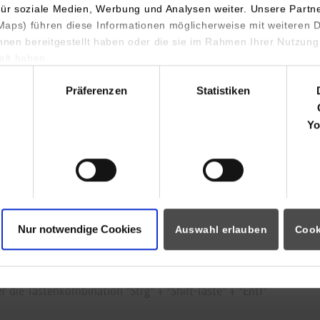
für soziale Medien, Werbung und Analysen weiter. Unsere Partn
aps) führen diese Informationen möglicherweise mit weiteren
ihnen bereitgestellt haben oder die sie im Rahmen Ihrer Nutzung
tgart sind
lt haben.
hl
Präferenzen
Statistiken
Yo
en Logout, das heißt Sie können sich nicht aus dem Single 
r weniger) automatisch ab. Deshalb sollten Sie Shibboleth-gesich
n.
ich zugänglichen Rechner nicht vermeiden, löschen Sie unb
Nur notwendige Cookies
Auswahl erlauben
Cook
leth-Sitzungsschlüssel) im Browser!
nkombination "Strg" + "Shift-Taste" + "Entf"
 die Tastenkombination "Strg" + "Shift-Taste" + "Entf"