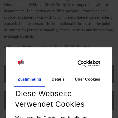
international activities of DHBW Stuttgart in cooperation with the
departments. The International Office provides information and
support to students who wish to complete a theoretical semester or
a practical phase abroad. The International Office is also the point
of contact for partner companies, foreign partners and international
exchange students.
Contact the International Office of DHBW Stuttgart
Exchange Students
Zustimmung
Details
Über Cookies
Diese Webseite
Degree-seeking Students
verwendet Cookies
Wir verwenden Cookies, um Inhalte und