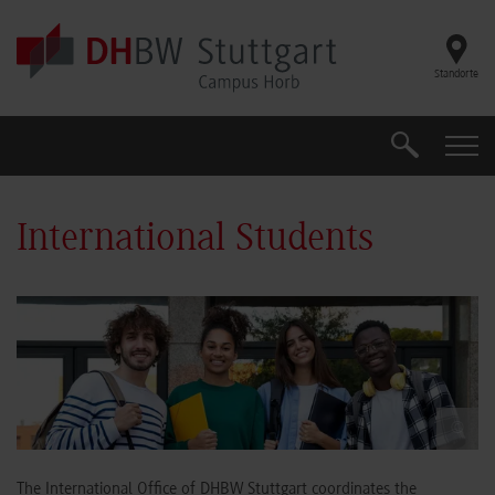
Skip to main content
Standorte
Suche
Suche
International Students
©
The International Office of DHBW Stuttgart coordinates the