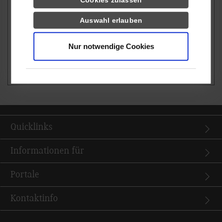
A hello is always the beginning of something new and
Auswahl erlauben
can change everything. Say "Hello Germany" and start
the journey to your study abroad in the "land of ideas".
Nur notwendige Cookies
Show video "Hello Germany"
Quicklinks
Informationen für
Portale
Kontaktinfo