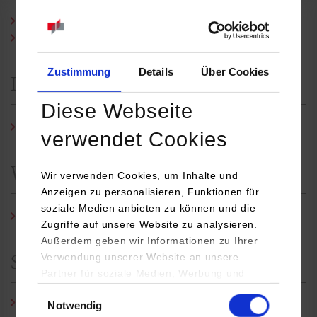
Prof. Dr. Ing. Markus Kaupp
Prof. Dr. habil. Martin Plümicke
Zustimmung
Details
Über Cookies
Laboringenieur
Diese Webseite
Daniel Holle, B. Sc.
verwendet Cookies
Wissenschaftlicher Mitarbeiter
Wir verwenden Cookies, um Inhalte und
Anzeigen zu personalisieren, Funktionen für
soziale Medien anbieten zu können und die
Julian Schmidt B.Sc
.
Zugriffe auf unsere Website zu analysieren.
Außerdem geben wir Informationen zu Ihrer
Verwendung unserer Website an unsere
Studiengangssekretariat
Partner für soziale Medien, Werbung und
Analysen weiter. Unsere Partner (u.a.
Einwilligungsauswahl
Elke Hils-Guhl
/ Tel.:
07451/521-140
/ E-Mail:
e.hils-
Notwendig
YouTube, Google Maps) führen diese