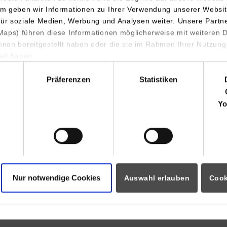
m geben wir Informationen zu Ihrer Verwendung unserer Websit
hulzeugnisse.
für soziale Medien, Werbung und Analysen weiter. Unsere Partn
aps) führen diese Informationen möglicherweise mit weiteren
ihnen bereitgestellt haben oder die sie im Rahmen Ihrer Nutzung
lt haben.
n Urkunden, Zeugnissen und and
hl
Präferenzen
Statistiken
Yo
verloren gegangenen Abschlussdokumenten der Berufsakademie 
rkunde, Diploma Supplement, Transcript of Records/Notenbeschei
der folgenden Angaben an Ihr zuständiges Studierendensekretaria
Nur notwendige Cookies
Auswahl erlauben
Cook
ellt ist