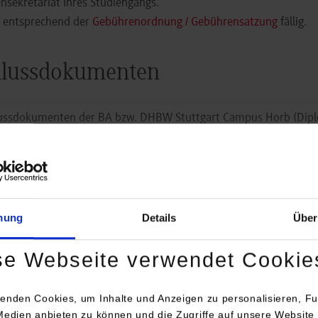
iensekretariat Ihres Studiengangs.
r entsprechend der
Gebührenordnung / Gebührensatzung
fällig.
hlussdokumenten
ussdokumenten der BA bzw. DHBW Stuttgart Campus Horb (Diplo
of Records/Notenbescheinigung) erstellt.
mung
Details
Über
Unterschriftsbefugten der BA bzw. DHBW Stuttgart Campus Horb u
 vollständigen Fotokopien des Originals
se Webseite verwendet Cookie
iensekretariat Ihres Studiengangs.
r entsprechend der
Gebührenordnung / Gebührensatzung
fällig.
enden Cookies, um Inhalte und Anzeigen zu personalisieren, Fu
Medien anbieten zu können und die Zugriffe auf unsere Website 
ersonenstandsurkunden
wie Geburts-, Heirats- und Sterbeurk