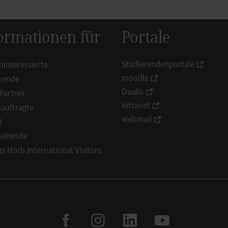
ormationen für
Portale
Studierendenportale
ninteressierte
moodle
rende
Dualis
Partner
Intranet
auftragte
webmail
i
eitende
 Horb International Visitors
facebook
instagram
linkedin
youtube