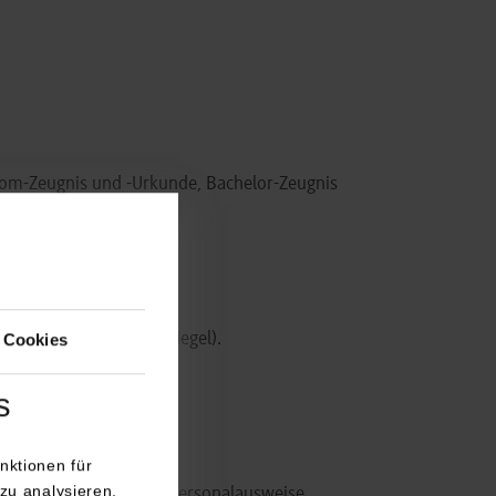
m-Zeugnis und -Urkunde, Bachelor-Zeugnis
 Cookies
nd Präge-/ Farbdrucksiegel).
s
nktionen für
zu analysieren.
unden, Reisepässe und Personalausweise,