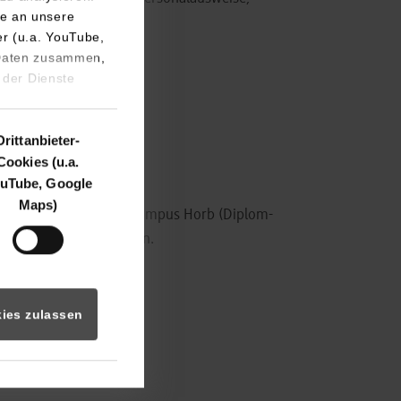
e an unsere
er (u.a. YouTube,
 Daten zusammen,
 der Dienste
eren
Drittanbieter-
Cookies (u.a.
uTube, Google
Maps)
bzw. DHBW Stuttgart Campus Horb (Diplom-
nigung) erstellt werden.
t.
ies zulassen