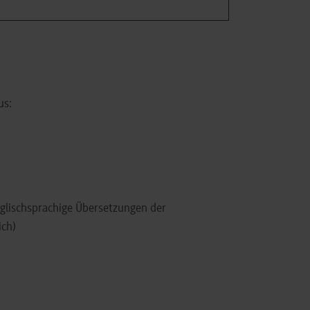
us:
nglischsprachige Übersetzungen der
ich)