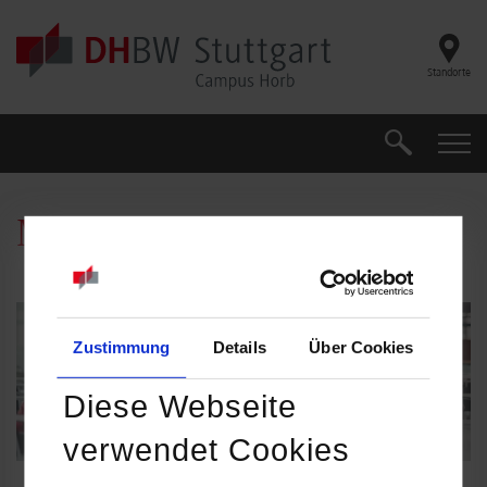
Skip to main content
Standorte
Suche
Suche
Mensa/Cafeteria
Zustimmung
Details
Über Cookies
Diese Webseite
©
verwendet Cookies