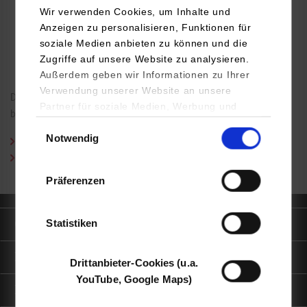
Wir verwenden Cookies, um Inhalte und
Anzeigen zu personalisieren, Funktionen für
soziale Medien anbieten zu können und die
Zugriffe auf unsere Website zu analysieren.
Außerdem geben wir Informationen zu Ihrer
Verwendung unserer Website an unsere
Die Mensa des
Studierendenwerks Stuttgart
am Campus Horb –
Partner für soziale Medien, Werbung und
bietet täglich zwei leckere Gerichte frisch zubereitet ...
Analysen weiter. Unsere Partner (u.a.
Einwilligungsauswahl
Notwendig
YouTube, Google Maps) führen diese
Speiseplan
der Mensa am Campus Horb
Informationen möglicherweise mit weiteren
Mensa Horb
Öffnungszeiten
/ Besonderheiten
Daten zusammen, die Sie ihnen bereitgestellt
Präferenzen
haben oder die sie im Rahmen Ihrer Nutzung
der Dienste gesammelt haben.
Statistiken
Quicklinks
Informationen für
Drittanbieter-Cookies (u.a.
YouTube, Google Maps)
Portale