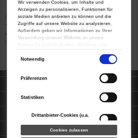
Wir verwenden Cookies, um Inhalte und
Anzeigen zu personalisieren, Funktionen für
Ansprechperson
soziale Medien anbieten zu können und die
Zugriffe auf unsere Website zu analysieren.
Außerdem geben wir Informationen zu Ihrer
Alica Trautwein Tel.: 07451-270 / E-Mail:
Foerderverein@hb.dhbw-
Verwendung unserer Website an unsere
stuttgart.de
Partner für soziale Medien, Werbung und
Analysen weiter. Unsere Partner (u.a.
Einwilligungsauswahl
Notwendig
YouTube, Google Maps) führen diese
Informationen möglicherweise mit weiteren
Daten zusammen, die Sie ihnen bereitgestellt
Präferenzen
haben oder die sie im Rahmen Ihrer Nutzung
Quicklinks
der Dienste gesammelt haben.
Statistiken
Informationen für
Portale
Drittanbieter-Cookies (u.a.
YouTube, Google Maps)
Kontaktinfo
Cookies zulassen