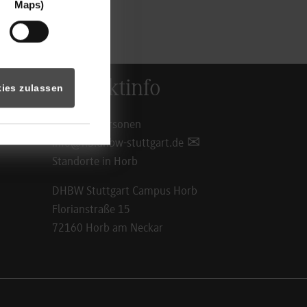
Maps)
Kontaktinfo
ies zulassen
Ansprechpersonen
info@hb.dhbw-stuttgart.de
Standorte in Horb
DHBW Stuttgart Campus Horb
Florianstraße 15
72160 Horb am Neckar