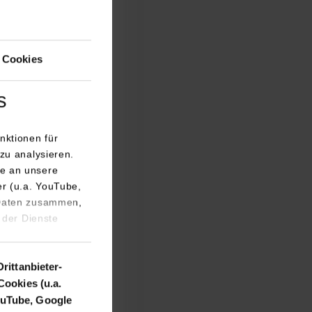
 Cookies
s
nktionen für
zu analysieren.
e an unsere
er (u.a. YouTube,
 Daten zusammen,
 der Dienste
Drittanbieter-
Cookies (u.a.
uTube, Google