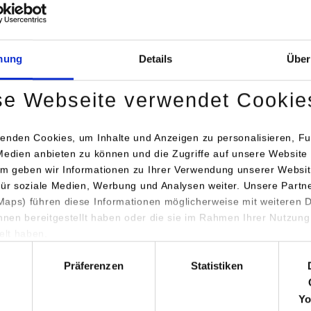
mung
Details
Über
k.brenner@hb.dhbw-stuttgart.de
se Webseite verwendet Cookie
enden Cookies, um Inhalte und Anzeigen zu personalisieren, Fu
Medien anbieten zu können und die Zugriffe auf unsere Website 
k.w.brenner@hb.dhbw-stuttgart.de
m geben wir Informationen zu Ihrer Verwendung unserer Websit
.kalus@hb.dhbw-stuttgart.de
für soziale Medien, Werbung und Analysen weiter. Unsere Partn
aps) führen diese Informationen möglicherweise mit weiteren
ihnen bereitgestellt haben oder die sie im Rahmen Ihrer Nutzung
lt haben.
hl
Präferenzen
Statistiken
Yo