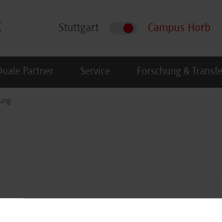
Stuttgart
Campus Horb
Duale Partner
Service
Forschung & Transfe
tung
451/521-126
/ E-Mail:
a.woerner@hb.dhbw-stuttgart.de