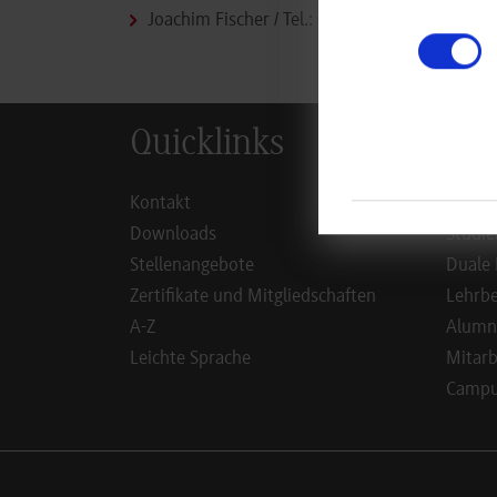
Joachim Fischer
/ Tel.:
07451/521-106
/ E-Mai
Quicklinks
Inf
Kontakt
Studie
Downloads
Studie
Stellenangebote
Duale 
Zertifikate und Mitgliedschaften
Lehrbe
A-Z
Alumn
Leichte Sprache
Mitarb
Campus