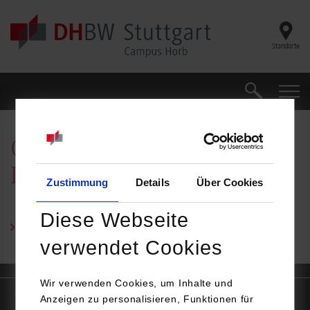
Skip to main content
Standorte
Suche
Suche
Organisationsplan Campus
Horb
Zustimmung
Details
Über Cookies
Diese Webseite
Organisationsplan Campus Horb (PDF)
verwendet Cookies
Wir verwenden Cookies, um Inhalte und
Quicklinks
Anzeigen zu personalisieren, Funktionen für