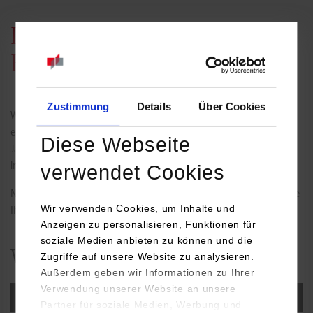
Informationen für
Erstsemester
Zustimmung
Details
Über Cookies
Wir freuen uns, dass Sie sich für ein duales Studium bei uns
entschieden haben und wünschen Ihnen in den kommenden drei
Diese Webseite
Jahren ein erfolgreiches Studium mit vielen spannenden und
interessanten Erkenntnissen und Erlebnissen.
verwendet Cookies
Nachfolgend haben wir einige Informationen zusammengestellt, die
Wir verwenden Cookies, um Inhalte und
Ihnen den Einstieg und die Orientierung erleichtern sollen.
Anzeigen zu personalisieren, Funktionen für
soziale Medien anbieten zu können und die
Was muss ich tun?
Zugriffe auf unsere Website zu analysieren.
Außerdem geben wir Informationen zu Ihrer
Verwendung unserer Website an unsere
Zu Studienbeginn
Partner für soziale Medien, Werbung und