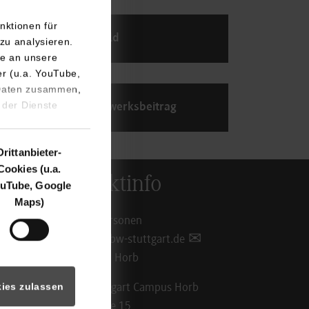
nktionen für
Geld
zu analysieren.
e an unsere
er (u.a. YouTube,
 Daten zusammen,
 der Dienste
Studierendenwerksbeitrag
Drittanbieter-
Cookies (u.a.
Kontaktinfo
uTube, Google
Maps)
Ansprechpersonen
info@hb.dhbw-stuttgart.de
Standorte in Horb
ies zulassen
DHBW Stuttgart Campus Horb
Florianstraße 15