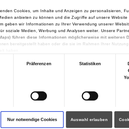
enden Cookies, um Inhalte und Anzeigen zu personalisieren, Fu
Kinder
Medien anbieten zu können und die Zugriffe auf unsere Website 
m geben wir Informationen zu Ihrer Verwendung unserer Websit
für soziale Medien, Werbung und Analysen weiter. Unsere Partn
aps) führen diese Informationen möglicherweise mit weiteren
ihnen bereitgestellt haben oder die sie im Rahmen Ihrer Nutzung
Essen/Mensa/Speiseplan
lt haben.
hl
Präferenzen
Statistiken
ormationen für
Portale
Yo
Studierendenportale
ninteressierte
moodle
rende
Dualis
Partner
Intranet
auftragte
Nur notwendige Cookies
Auswahl erlauben
Cook
webmail
i