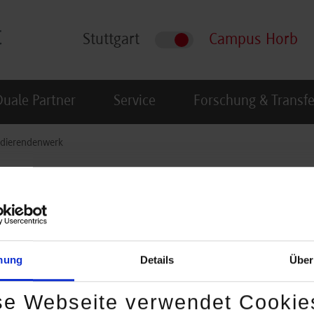
Stuttgart
Campus Horb
Duale Partner
Service
Forschung & Transfe
udierendenwerk
tuttgart
mung
Details
Über
rät und betreut auch die
b.
se Webseite verwendet Cookie