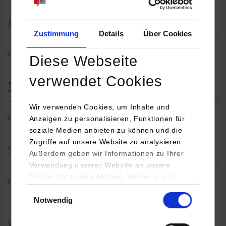
Professor
Zustimmung
Details
Über Cookies
Prof. Dr.-Ing. Christoph Zender
Diese Webseite
verwendet Cookies
Laboringenieur
Wir verwenden Cookies, um Inhalte und
Rachid Wahami, M.Sc.
Anzeigen zu personalisieren, Funktionen für
soziale Medien anbieten zu können und die
Zugriffe auf unsere Website zu analysieren.
Studiengangssekretariat
Außerdem geben wir Informationen zu Ihrer
Verwendung unserer Website an unsere
Partner für soziale Medien, Werbung und
Simone Werner
/ Tel.: 07451/521-170 / E-Mail:
Analysen weiter. Unsere Partner (u.a.
Einwilligungsauswahl
s.werner@hb.dhbw-stuttgart.de
Notwendig
YouTube, Google Maps) führen diese
Informationen möglicherweise mit weiteren
Daten zusammen, die Sie ihnen bereitgestellt