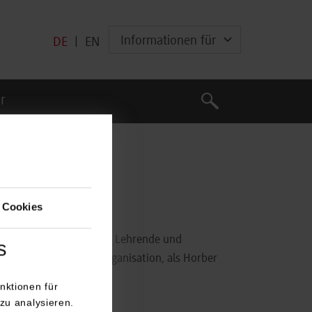
Informationen für
DE
|
EN
Suche
r
Suche
 Cookies
n in Baden-Württemberg. Lehrende und
s
ssen Sie bei Heimatorganisation, als Horber
nktionen für
zu analysieren.