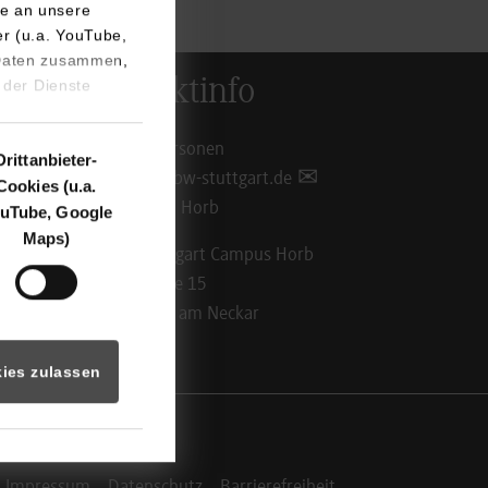
e an unsere
er (u.a. YouTube,
 Daten zusammen,
Kontaktinfo
 der Dienste
Ansprechpersonen
Drittanbieter-
info@hb.dhbw-stuttgart.de
Cookies (u.a.
Standorte in Horb
uTube, Google
Maps)
DHBW Stuttgart Campus Horb
Florianstraße 15
72160 Horb am Neckar
ies zulassen