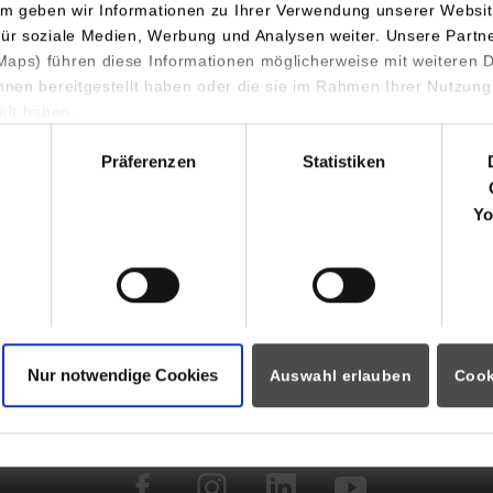
m geben wir Informationen zu Ihrer Verwendung unserer Websit
für soziale Medien, Werbung und Analysen weiter. Unsere Partn
aps) führen diese Informationen möglicherweise mit weiteren
ormationen für
Portale
ihnen bereitgestellt haben oder die sie im Rahmen Ihrer Nutzung
lt haben.
hl
Studierendenportale
ninteressierte
Präferenzen
Statistiken
moodle
rende
Dualis
Partner
Yo
Intranet
auftragte
webmail
i
eitende
 Horb International Visitors
Nur notwendige Cookies
Auswahl erlauben
Cook
facebook
instagram
linkedin
youtube