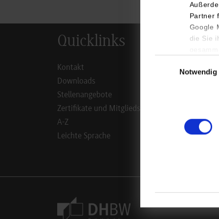
Außerde
Partner 
Google M
Quicklinks
Inf
die Sie 
gesamme
Einwilligungsauswa
Kontakt
Studie
Notwendig
Downloads
Studie
Stellenangebote
Duale 
Zertifikate und Mitgliedschaften
Lehrbe
A-Z
Alumn
Leichte Sprache
Mitarb
Campus