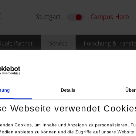
Stuttgart
Campus Horb
Duale Partner
Service
Forschung & Transfe
nen für Studierende
bwCloud
mung
Details
Über
rgreifendes Projekt zur Bereitstellung von virtuellen Maschine
se Webseite verwendet Cookie
nd berechtigt, dieses Angebot zu nutzen. Bei der Anmeldung mü
enden Cookies, um Inhalte und Anzeigen zu personalisieren, Fu
Medien anbieten zu können und die Zugriffe auf unsere Website 
Projektseite von bwCloud
.