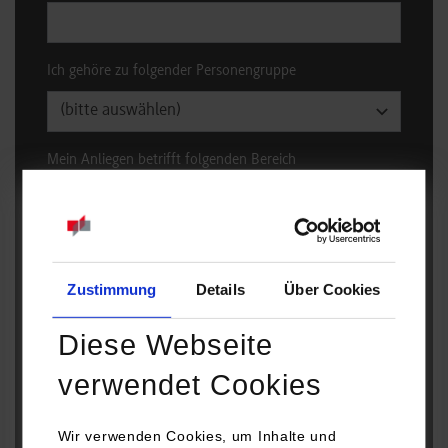
Ich gehöre zu folgender Personengruppe
Mein Anliegen betrifft folgenden Bereich
(Mehrfachnennung möglich)
*
Organisation
Lehre
Lernort Hochschule
Zustimmung
Details
Über Cookies
Lernort Unternehmen
Diese Webseite
Mensa
Sonstiges
verwendet Cookies
Haben Sie Ihr Anliegen bereits an anderer Stelle
Wir verwenden Cookies, um Inhalte und
angesprochen?
*