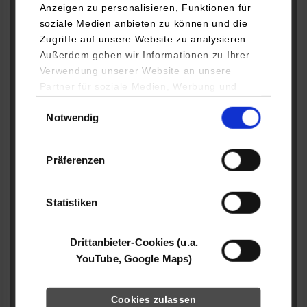
Anzeigen zu personalisieren, Funktionen für
soziale Medien anbieten zu können und die
Zugriffe auf unsere Website zu analysieren.
Außerdem geben wir Informationen zu Ihrer
Mein Anliegen
*
Verwendung unserer Website an unsere
Partner für soziale Medien, Werbung und
Analysen weiter. Unsere Partner (u.a.
Einwilligungsauswahl
Notwendig
YouTube, Google Maps) führen diese
Informationen möglicherweise mit weiteren
Daten zusammen, die Sie ihnen bereitgestellt
Präferenzen
haben oder die sie im Rahmen Ihrer Nutzung
der Dienste gesammelt haben.
Mein Vorschlag
Statistiken
Drittanbieter-Cookies (u.a.
YouTube, Google Maps)
Cookies zulassen