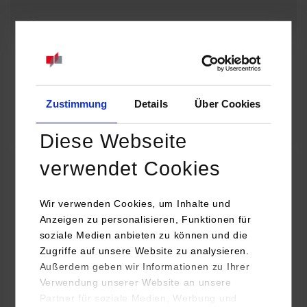
08.09.2026 - 08.09.2026
Baue dir deine eigene Lichtorgel! Wie wird aus einer Idee ein
funktionierendes technisches Projekt? Entdecke die Welt der
Elektronik und erfahre, wie…
Zustimmung
Details
Über Cookies
Zum Event
Diese Webseite
verwendet Cookies
32. Horber Sommerferienprogramm für Kinder
und Jugendliche: Mit Lego Education die Welt
Wir verwenden Cookies, um Inhalte und
Anzeigen zu personalisieren, Funktionen für
der Autos entdecken
soziale Medien anbieten zu können und die
Zugriffe auf unsere Website zu analysieren.
08.09.2026 - 08.09.2026
Außerdem geben wir Informationen zu Ihrer
Verwendung unserer Website an unsere
Hast du Lust, dein eigenes Auto zu bauen und zum Fahren zu
Partner für soziale Medien, Werbung und