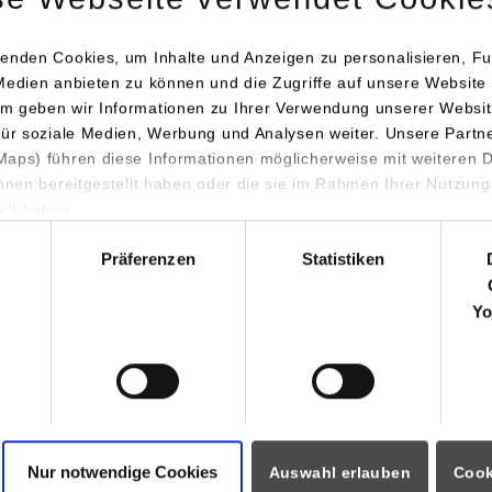
enden Cookies, um Inhalte und Anzeigen zu personalisieren, Fu
Medien anbieten zu können und die Zugriffe auf unsere Website 
isphasen aller Studiengänge am Campus Horb
m geben wir Informationen zu Ihrer Verwendung unserer Websit
DF)
für soziale Medien, Werbung und Analysen weiter. Unsere Partn
aps) führen diese Informationen möglicherweise mit weiteren
ihnen bereitgestellt haben oder die sie im Rahmen Ihrer Nutzung
hnik und Informationstechnik, Informatik, Maschinenbau, Mecha
lt haben.
rlauf" des jeweiligen Studiengangs.
hl
Präferenzen
Statistiken
Yo
ormationen für
Portale
Studierendenportale
ninteressierte
moodle
rende
Dualis
Partner
Nur notwendige Cookies
Intranet
Auswahl erlauben
Cook
auftragte