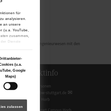
nktionen für
zu analysieren.
e an unsere
er (u.a. YouTube,
 Daten zusammen,
 der Dienste
tronik und Wirtschaftsingenieurwesen mit den
Drittanbieter-
Cookies (u.a.
uTube, Google
Kontaktinfo
Maps)
Ansprechpersonen
info@hb.dhbw-stuttgart.de
Standorte in Horb
ies zulassen
DHBW Stuttgart Campus Horb