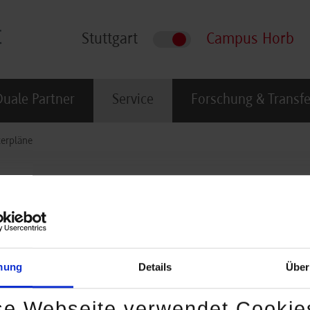
Stuttgart
Campus Horb
Duale Partner
Service
Forschung & Transfe
terpläne
emesterpläne
 Campus Horb
mung
Details
Über
se Webseite verwendet Cookie