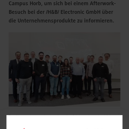
Campus Horb, um sich bei einem Afterwork-
Besuch bei der /H&B/ Electronic GmbH über
die Unternehmensprodukte zu informieren.
Das Unternehmen, das bereits seit 40 Jahren besteht, bildet
seit 1996 in Kooperation mit dem Campus Horb der DHBW