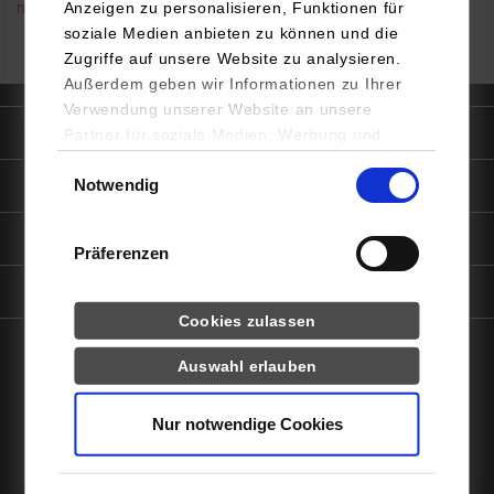
Anzeigen zu personalisieren, Funktionen für
mb@hb.dhbw-stuttgart.de
soziale Medien anbieten zu können und die
Zugriffe auf unsere Website zu analysieren.
Außerdem geben wir Informationen zu Ihrer
Verwendung unserer Website an unsere
Quicklinks
Partner für soziale Medien, Werbung und
Analysen weiter. Unsere Partner (u.a.
Einwilligungsauswahl
Informationen für
Notwendig
YouTube, Google Maps) führen diese
Informationen möglicherweise mit weiteren
Daten zusammen, die Sie ihnen bereitgestellt
Portale
Präferenzen
haben oder die sie im Rahmen Ihrer Nutzung
der Dienste gesammelt haben.
Kontaktinfo
Cookies zulassen
Statistiken
Auswahl erlauben
facebook
instagram
linkedin
youtube
Drittanbieter-Cookies (u.a.
YouTube, Google Maps)
Nur notwendige Cookies
Impressum
Datenschutz
Barrierefreiheit