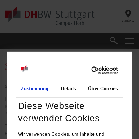
Skip to main content
Standorte
Suche
Suche
Sylvia Blösch
Studiengangssekretariat
Zustimmung
Details
Über Cookies
Florianstraße 15
Diese Webseite
Raum: 017
72160
Horb am Neckar
verwendet Cookies
Tel.:
07451/521-230
Fax: 07451/521-139
Wir verwenden Cookies, um Inhalte und