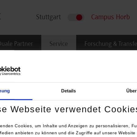
Stuttgart
Campus Horb
Duale Partner
Service
Forschung & Transfe
mung
Details
Über
se Webseite verwendet Cookie
ien- und Ausbildungsvertrages (durchschnittlich ca. 25 –30 Arbeit
enden Cookies, um Inhalte und Anzeigen zu personalisieren, Fu
Medien anbieten zu können und die Zugriffe auf unsere Website 
ormationen für
Portale