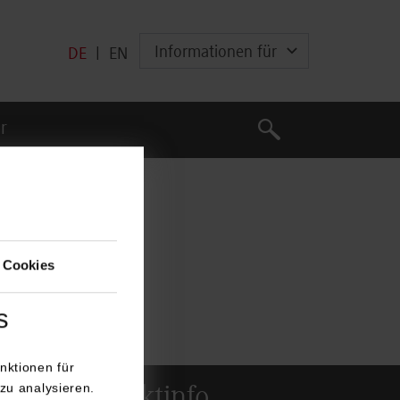
Informationen für
DE
|
EN
Suche
r
Suche
 Cookies
s
stage pro Jahr).
nktionen für
zu analysieren.
Kontaktinfo